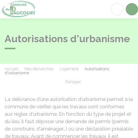
Paucourt
Acc
Autorisations d'urbanisme
Accueil
Mes démarches
Logement
Autorisations
d'urbanisme
Partager
Partager sur Facebook
Partager sur X - Twit
Partager sur
Par
La délivrance d'une autorisation d'urbanisme permet à la
commune de vérifier que les travaux sont conformes
aux règles d'urbanisme. En fonction du type de projet et
du lieu, il faut déposer une demande de permis (permis
de construire, d'aménager...) ou une déclaration préalable
de travaux. Avant de commencer les travaux, il est