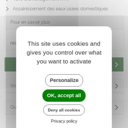
Assainissement des eaux usées domestiques
Pour en savoir plus
Site d'information sur la protection des
This site uses cookies and
réseaux et canalisations
gives you control over what
you want to activate
Services en ligne et formulaires
Personalize
Voir aussi
OK, accept all
Questions ? Réponses !
Deny all cookies
Privacy policy