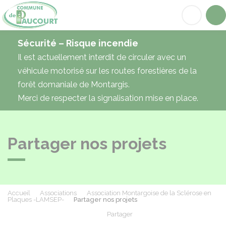
Paucourt
Acc
Sécurité – Risque incendie
Il est actuellement interdit de circuler avec un
véhicule motorisé sur les routes forestières de la
forêt domaniale de Montargis.
Merci de respecter la signalisation mise en place.
Partager nos projets
Accueil
Associations
Association Montargoise de la Sclérose en
Plaques -LAMSEP-
Partager nos projets
Partager
Partager sur Facebook
Partager sur X - Twit
Partager sur
Par