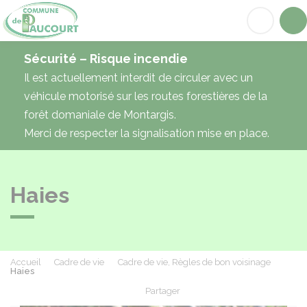
Paucourt
Acc
Sécurité – Risque incendie
Il est actuellement interdit de circuler avec un
véhicule motorisé sur les routes forestières de la
forêt domaniale de Montargis.
Merci de respecter la signalisation mise en place.
Haies
Accueil
Cadre de vie
Cadre de vie, Règles de bon voisinage
Haies
Partager
Partager sur Facebook
Partager sur X - Twit
Partager sur
Par