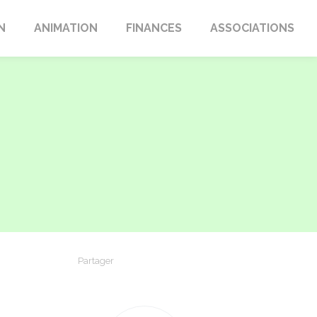
N
ANIMATION
FINANCES
ASSOCIATIONS
Partager
Partager sur Facebook
Partager sur X - Twitter
Partager sur Linkedin
Partager par em