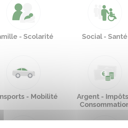
mille - Scolarité
Social - Santé
nsports - Mobilité
Argent - Impôts
Consommatio