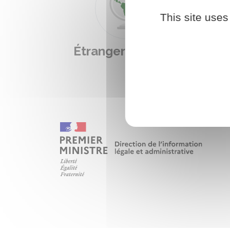
This site uses
Étranger - Europe
L