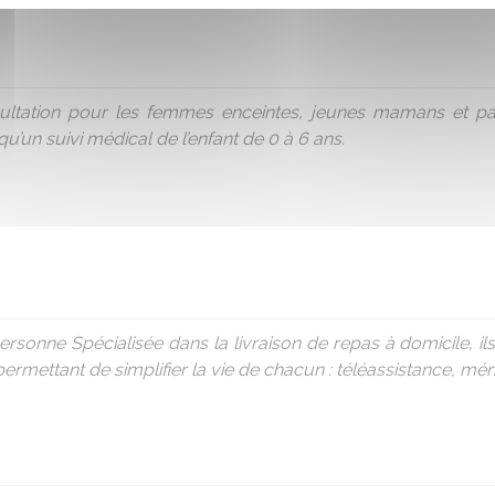
sultation pour les femmes enceintes, jeunes mamans et pa
’un suivi médical de l’enfant de 0 à 6 ans.
personne Spécialisée dans la livraison de repas à domicile, 
rmettant de simplifier la vie de chacun : téléassistance, mén