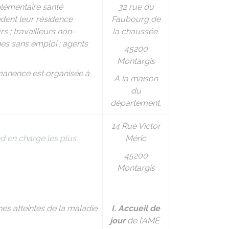
lémentaire santé
32 rue du
èdent leur résidence
Faubourg de
s ; travailleurs non-
la chaussée
unes sans emploi ; agents
45200
Montargis
ermanence est organisée à
A la maison
du
département.
14 Rue Victor
d en charge les plus
Méric
45200
Montargis
nes atteintes de la maladie
I. Accueil de
jour
de l’AME