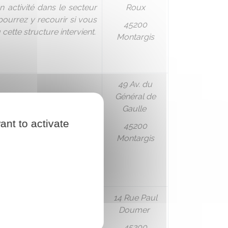
 activité dans le secteur
Roux
urrez y recourir si vous
45200
cette structure intervient.
Montargis
49 Av. du
Général de
Gaulle
ant to activate
45200
Montargis
14 Rue Paul
Doumer
45200