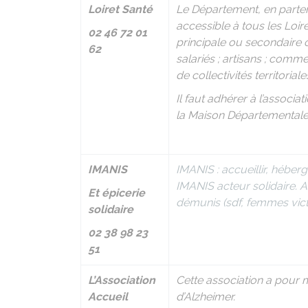
Loiret Santé
Le Département, en parte
accessible à tous les Loiré
02 46 72 01
principale ou secondaire ou
62
salariés ; artisans ; comme
de collectivités territoriales
Il faut adhérer à l’associ
la Maison Départementale
IMANIS
IMANIS : accueillir, héber
IMANIS acteur solidaire. 
Et épicerie
démunis (sdf, femmes vict
solidaire
02 38 98 23
51
L’Association
Cette association a pour m
Accueil
d’Alzheimer.