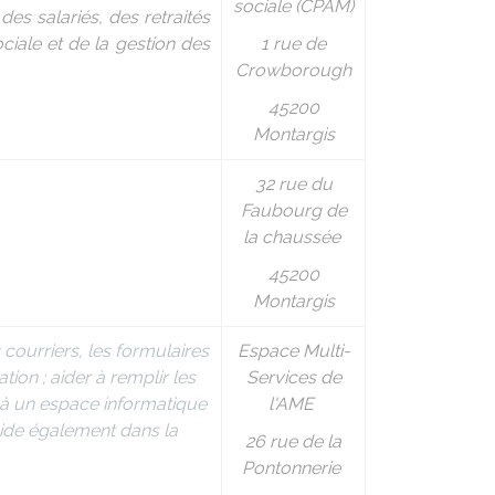
sociale (CPAM)
des salariés, des retraités
ociale et de la gestion des
1 rue de
Crowborough
45200
Montargis
32 rue du
Faubourg de
la chaussée
45200
Montargis
s courriers, les formulaires
Espace Multi-
tion ; aider à remplir les
Services de
er à un espace informatique
l'AME
Aide également dans la
26 rue de la
Pontonnerie