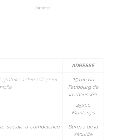
Partager
Partager sur Facebook
Partager sur X - Twitter
Partager sur Linkedin
Partager par em
ADRESSE
e gratuite à domicile pour
25 rue du
icile.
Faubourg de
la chaussée
45200
Montargis
rité sociale à compétence
Bureau de la
sécurité