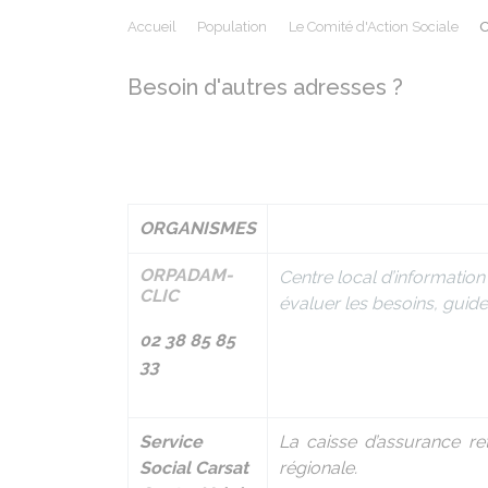
Accueil
Population
Le Comité d'Action Sociale
O
Besoin d'autres adresses ?
ORGANISMES
ORPADAM-
Centre local d’information
CLIC
évaluer les besoins, guider
02 38 85 85
33
Service
La caisse d’assurance re
Social Carsat
régionale.