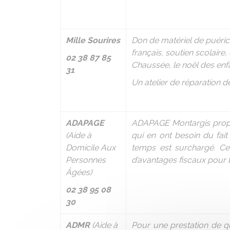
Mille Sourires
Don de matériel de puéricu
français, soutien scolair
02 38 87 85
Chaussée, le noël des enfa
31
Un atelier de réparation 
ADAPAGE
ADAPAGE Montargis propos
(Aide à
qui en ont besoin du fai
Domicile Aux
temps est surchargé. Cet
Personnes
d’avantages fiscaux pour 
Âgées)
02 38 95 08
30
ADMR
(Aide à
Pour une prestation de qu