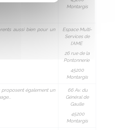
Montargis
rents aussi bien pour un
Espace Multi-
Services de
l'AME
26 rue de la
Pontonnerie
45200
Montargis
ils proposent également un
66 Av. du
age...
Général de
Gaulle
45200
Montargis