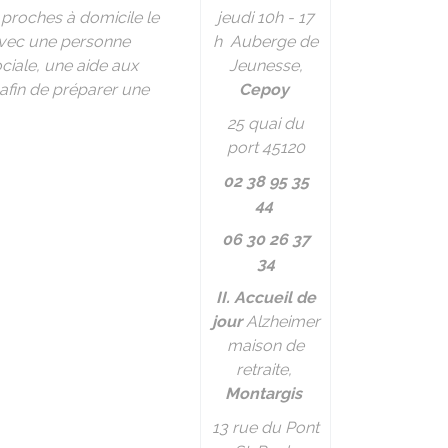
 proches à domicile le
jeudi 10h - 17
 avec une personne
h Auberge de
ciale, une aide aux
Jeunesse,
afin de préparer une
Cepoy
25 quai du
port 45120
02 38 95 35
44
06 30 26 37
34
II. Accueil de
jour
Alzheimer
maison de
retraite,
Montargis
13 rue du Pont