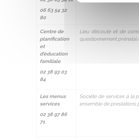
06 63 54 32
80
Centre de
Lieu d’écoute et de con
planification
questionnement prénatal qu
et
d’éducation
familiale
02 38 93 03
84
Les menus
Société de services à la 
services
ensemble de prestations pe
02 38 97 86
71