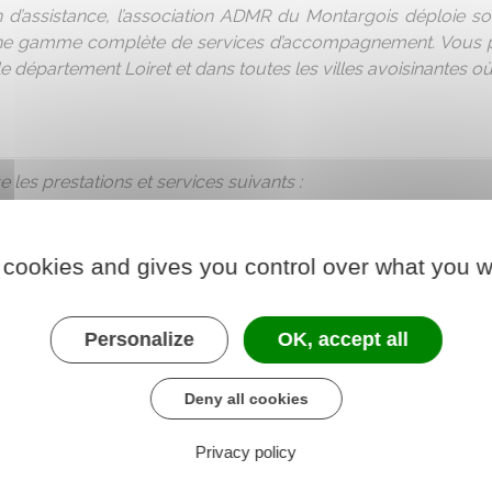
 d’assistance, l’association ADMR du Montargois déploie son
une gamme complète de services d’accompagnement. Vous po
e département Loiret et dans toutes les villes avoisinantes où 
les prestations et services suivants :
es gestes de la vie quotidienne
s
 cookies and gives you control over what you w
epas
Personalize
OK, accept all
Deny all cookies
 personnes âgées, dépendantes, handicapées
Privacy policy