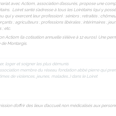
nariat avec Actiom, association d’assurés, propose une comp
tains. Loiret santé s’adresse à tous les Loirétains (qui y poss
 qui y exercent leur profession) : séniors ; retraités ; chômeur
rçants ; agriculteurs ; professions libérales ; intérimaires ; je
 ; etc.
ation Actiom (la cotisation annuelle s’élève à 12 euros). Une p
 de Montargis.
ger, loger et soigner les plus démunis
Association membre du réseau fondation abbé pierre qui pren
imes de violences, jeunes, malades…) dans le Loiret
ission d’offrir des lieux d’accueil non médicalisés aux person