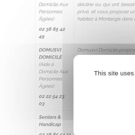
Domicile Aux
décline ou qui ont besoin
Personnes
privé, et vous propose 
Âgées)
habitez à Montargis dans l
02 38 85 42
49
DOMUSVI
Domusvi Domicile propose 
DOMICILE
Assistance dans l
(Aide à
Tâches ménagère
Domicile Aux
This site uses
Confection des r
Personnes
Âgées)
02 22 54 23
03
Seniors &
Services à domicile pour
Handicap
02 38 85 54 11