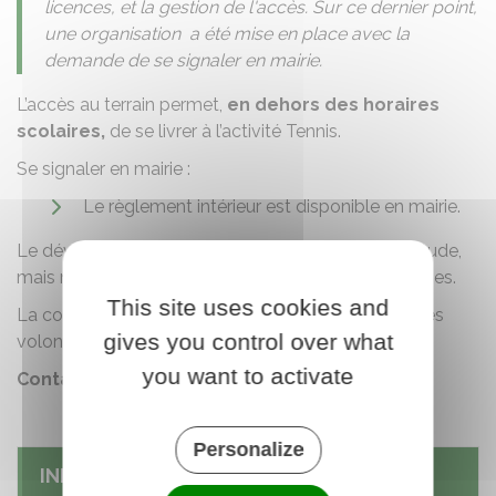
licences, et la gestion de l'accès. Sur ce dernier point,
une organisation a été mise en place avec la
demande de se signaler en mairie.
L’accès au terrain permet,
en dehors des horaires
scolaires,
de se livrer à l’activité Tennis.
Se signaler en mairie :
Le règlement intérieur est disponible en mairie.
Le développement de nouvelles activités est à l'étude,
mais nécessitera l'implication de nouvelles personnes.
This site uses cookies and
La commune est prête à accueillir toutes les bonnes
gives you control over what
volontés.
you want to activate
Contact : mairie de Paucourt.
Personalize
INFOS PRATIQUES