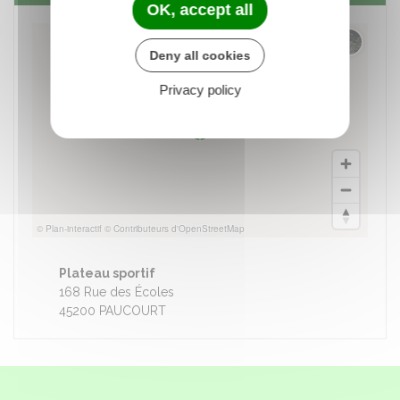
OK, accept all
Changer 
Deny all cookies
Privacy policy
© Plan-interactif
© Contributeurs d'OpenStreetMap
Plateau sportif
168 Rue des Écoles
45200 PAUCOURT