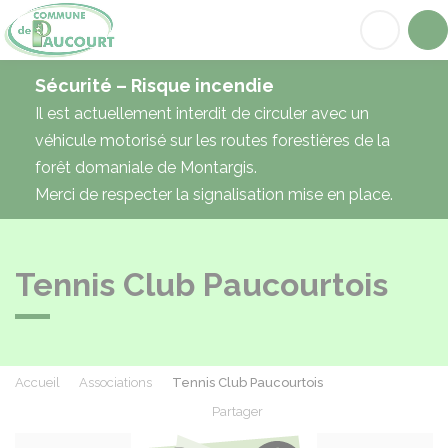
Paucourt
Acc
Sécurité – Risque incendie
Il est actuellement interdit de circuler avec un
véhicule motorisé sur les routes forestières de la
forêt domaniale de Montargis.
Merci de respecter la signalisation mise en place.
Tennis Club Paucourtois
Accueil
Associations
Tennis Club Paucourtois
Partager
Partager sur Facebook
Partager sur X - Twit
Partager sur
Par