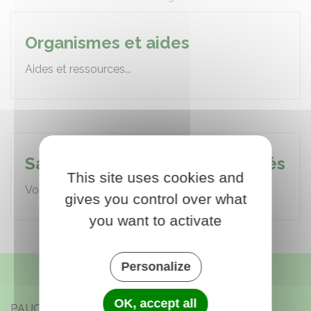
Partager sur Facebook
Partager sur X - Twit
Partager sur
Par
Organismes et aides
Aides et ressources...
Santé et Soins Non Programmés
This site uses cookies and
Vous n'avez plus de médecin traitant...
gives you control over what
you want to activate
Personalize
OK, accept all
PAUCOURT