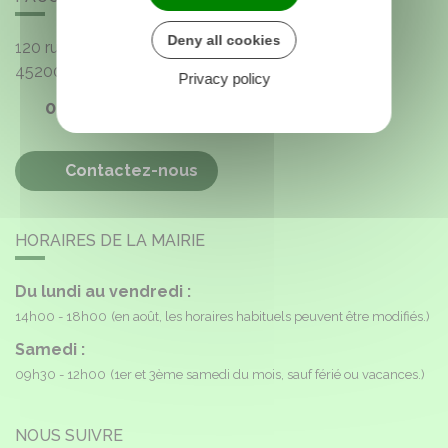
Deny all cookies
120 rue de l'Église
45200
Paucourt
Privacy policy
02 38 85 40 16
Contactez-nous
HORAIRES DE LA MAIRIE
Du lundi au vendredi :
14h00 - 18h00
(en août, les horaires habituels peuvent être modifiés.)
Samedi :
09h30 - 12h00
(1er et 3ème samedi du mois, sauf férié ou vacances.)
NOUS SUIVRE