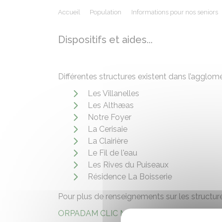
Accueil
Population
Informations pour nos seniors
Dispositifs et aides...
Différentes structures existent dans l’agglomé
Les Villanelles
Les Althæas
Notre Foyer
La Cerisaie
La Clairière
Le Fil de l'eau
Les Rives du Puiseaux
Résidence La Boisserie
Pour plus de renseignements sur les structure
ORPADAM CLIC MONTARGIS
- Centre Local