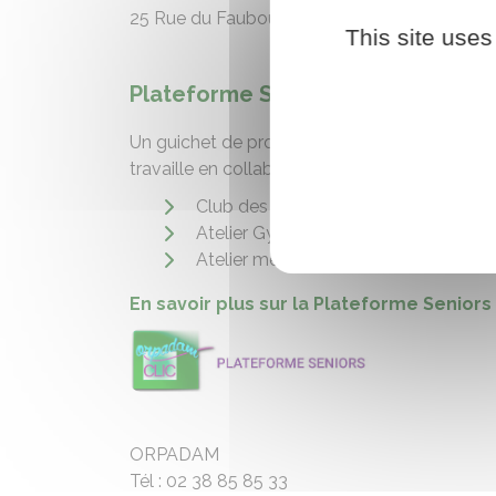
25 Rue du Faubourg de la Chaussée, 45200 Mo
This site uses
Plateforme Seniors :
Un guichet de proximité pour l’information 
travaille en collaboration étroite avec les pr
Club des aidants
Atelier Gym
Atelier mémoire…
En savoir plus sur la Plateforme Seniors
ORPADAM
Tél : 02 38 85 85 33