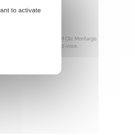
ant to activate
 des professionnels. ORPADAM Clic Montargis
sociatif. Uniquement sur rendez-vous.