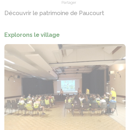
Partager
Partager sur Facebook
Partager sur X - Twit
Partager sur
Par
Découvrir le patrimoine de Paucourt
Explorons le village