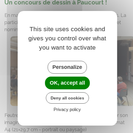
Un concours de dessin à Paucourt !
En mai 2025, l'association proposait un jeu concours. La
participation au concours était gratuite, individuelle et
This site uses cookies and
nominative.
gives you control over what
you want to activate
Personalize
OK, accept all
Deny all cookies
Privacy policy
Feutres, crayons, peinture… Il suffisait de laisser parler son
imagination et présenter une œuvre originale au format
A4 (21×29,7 cm - portrait ou paysage)