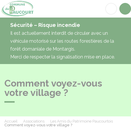
Paucourt
Acc
Sécurité – Risque incendie
Il est actuellement interdit de circuler avec un
véhicule motorisé sur les routes forestières de la
forêt domaniale de Montargis.
Merci de respecter la signalisation mise en place.
Comment voyez-vous
votre village ?
Accueil
Associations
Les Amis du Patrimoine Paucourtois
Comment voyez-vous votre village ?