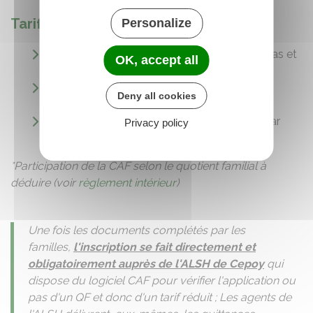
Tarifs
Personalize
Journée
de 8h45 à 17h15 :
16€/jour
* (repas et
OK, accept all
goûter compris)
Garderie du matin
(dès 7h) :
2€90
par
Deny all cookies
présence
Garderie du soir
(jusqu’à 18h30) :
2€90
par
Privacy policy
présence
*Participation de la CAF selon le quotient familial à
déduire (voir
règlement intérieur
)
Une fois les documents complétés par les
familles,
l'inscription se fait directement et
obligatoirement auprès de l'ALSH de Cepoy
qui
dispose du logiciel CAF pour vérifier l'application ou
pas d'un QF et donc d'un tarif réduit ; Les agents de