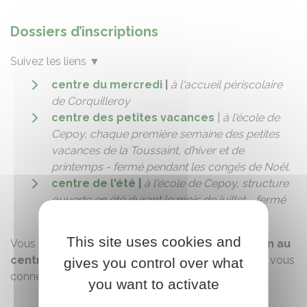
Dossiers d’inscriptions
Suivez les liens
▼
centre du mercredi
|
à l'accueil périscolaire
de Corquilleroy
centre des petites vacances
|
à l'école de
Cepoy, chaque première semaine des petites
vacances de la Toussaint, d’hiver et de
printemps - fermé pendant les congés de Noël.
centre de l'été
|
à l'école de Cepoy, structure
ouverte en été durant le mois de juillet - fermé
au mois d'août.
This site uses cookies and
Vous pouvez effectuer une
demande d’inscription au
centre de loisirs en ligne.
Pour cela, vous devez vous
gives you control over what
connecter sur le
portail Famille
.
you want to activate