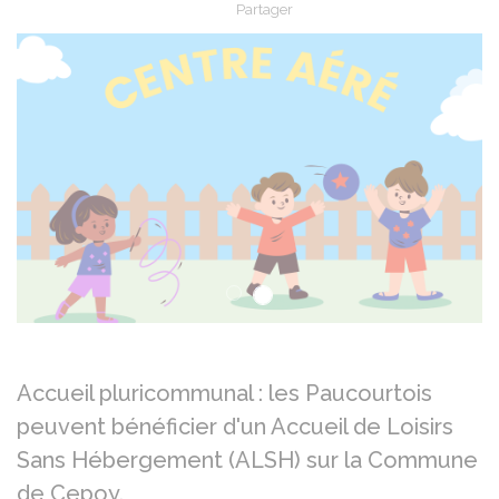
Partager
Partager sur Facebook
Partager sur X - Twit
Partager sur
Par
Précédent
Su
Accueil pluricommunal : les Paucourtois
peuvent bénéficier d'un Accueil de Loisirs
Sans Hébergement (ALSH) sur la Commune
de Cepoy.