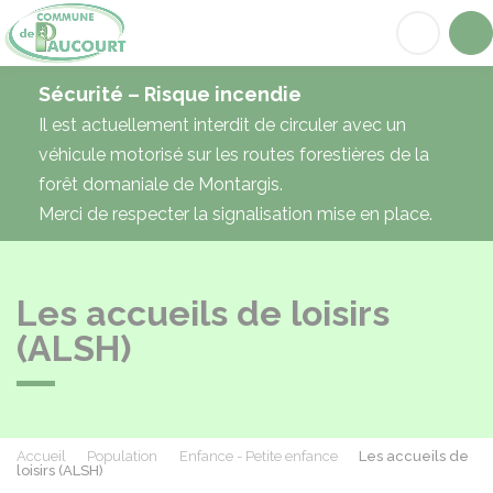
Paucourt
Acc
Sécurité – Risque incendie
Il est actuellement interdit de circuler avec un
véhicule motorisé sur les routes forestières de la
forêt domaniale de Montargis.
Merci de respecter la signalisation mise en place.
Les accueils de loisirs
(ALSH)
Accueil
Population
Enfance - Petite enfance
Les accueils de
loisirs (ALSH)