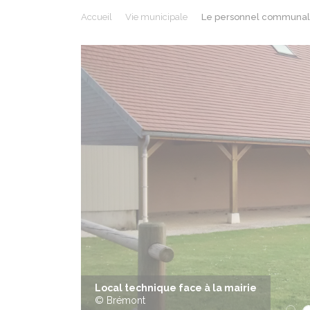
Accueil
Vie municipale
Le personnel communal
Précédent
Mairie : entrée du public
© Brémont