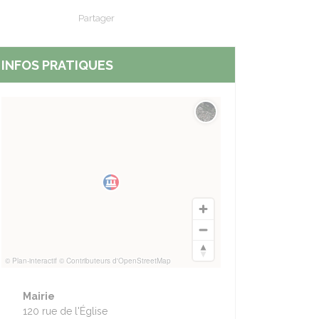
Partager
Partager sur Facebook
Partager sur X - Twitter
Partager sur Linkedin
Partager par em
INFOS PRATIQUES
Changer le fond de carte
nt
© Plan-interactif
© Contributeurs d'OpenStreetMap
Mairie
120 rue de l'Église