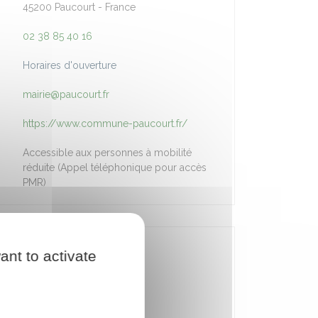
45200 Paucourt - France
02 38 85 40 16
Horaires d'ouverture
mairie@paucourt.fr
https://www.commune-paucourt.fr/
Accessible aux personnes à mobilité
réduite (Appel téléphonique pour accès
PMR)
SUR CETTE PAGE
ant to activate
Pôle administratif (Mairie