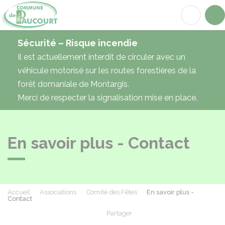
Paucourt
Acc
Sécurité – Risque incendie
Il est actuellement interdit de circuler avec un
véhicule motorisé sur les routes forestières de la
forêt domaniale de Montargis.
Merci de respecter la signalisation mise en place.
En savoir plus - Contact
Accueil
Associations
Comité des Fêtes
En savoir plus -
Contact
Partager
Partager sur Facebook
Partager sur X - Twit
Partager sur
Par