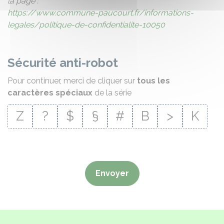
la page :
https://www.commune-paucourt.fr/informations-
legales/politique-de-confidentialite-10050
Sécurité anti-robot
Pour continuer, merci de cliquer sur
tous les
caractères spéciaux
de la série
Z
?
$
§
#
B
>
K
Envoyer