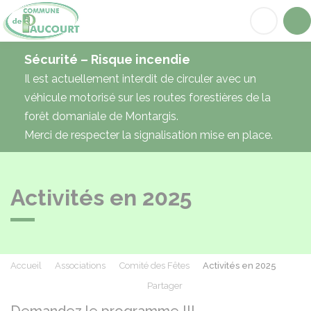
Paucourt
Acc
Sécurité – Risque incendie
Il est actuellement interdit de circuler avec un
véhicule motorisé sur les routes forestières de la
forêt domaniale de Montargis.
Merci de respecter la signalisation mise en place.
Activités en 2025
Accueil
Associations
Comité des Fêtes
Activités en 2025
Partager
Partager sur Facebook
Partager sur X - Twit
Partager sur
Par