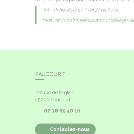
Tél : 06.89.37.93.52 / 06.77.95.73.19
mail :
amis.patrimoine.paucourtois@gmai
PAUCOURT
120 rue de l'Église
45200
Paucourt
02 38 85 40 16
Contactez-nous