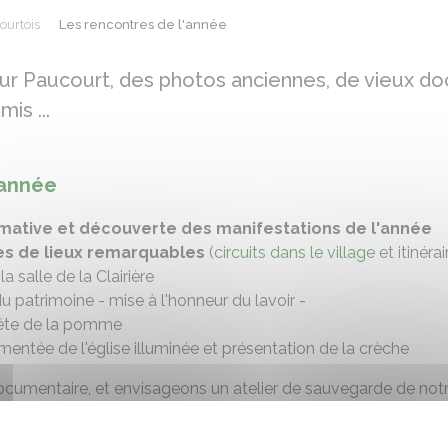
ourtois
Les rencontres de l'année
ur Paucourt, des photos anciennes, de vieux d
is ...
'année
rmative et découverte des manifestations de l'année
es de lieux remarquables
(
circuits dans le village
et itinéra
a salle de la Clairière
 patrimoine - mise à l'honneur du lavoir -
 fête de la pomme
entée de l'église illuminée et présentation de la crèche
documentaire, et envisageons un atelier de sauvegarde de no