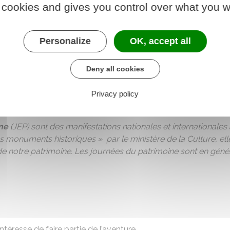
ssociation
 cookies and gives you control over what you w
ale et échanges pour organiser l'année
iation, échange avec le public et jeu concours =>
ICI
Personalize
OK, accept all
ns le village : une boucle de 4 km adaptée aux plus jeunes (p
on aux journées du patrimoine (JEP), exposition dans l'église
Deny all cookies
rale
entée de l'église illuminée et présentation de la crèche
Privacy policy
ne
(JEP) sont des manifestations nationales et international
 monuments historiques » par le ministère de la Culture, ell
de notre patrimoine. Les journées du patrimoine sont en gén
ntéresse de faire partie de l’aventure…