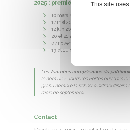
2025 : premiers pas d'une jeune a
This site uses
10 mars 2025 : une rencontre convivi
17 mai 2025 : présentation de l'assoc
12 juin 2025 : parcours découverte da
20 et 21 septembre 2025 : participati
07 novembre 2025 : assemblée géné
19 et 20 décembre 2025 : visite comm
Les
Journées européennes du patrimoi
le nom de « Journées Portes ouvertes des
grand nombre la richesse extraordinaire 
mois de septembre.
Contact
N’hésitez pas à prendre contact si cela vous i