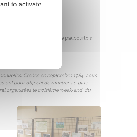
ant to activate
oussettes, vélos…)
 et présentation de patrimoine paucourtois
es annuelles. Créées en septembre 1984 sous
es ont pour objectif de montrer au plus
éral organisées le troisième week-end du