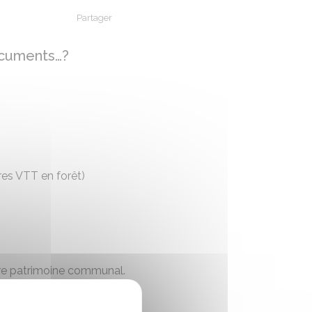
Partager
Partager sur Facebook
Partager sur X - Twitter
Partager sur Linkedin
Partager par em
ocuments…?
ires VTT en forêt)
tre patrimoine communal.