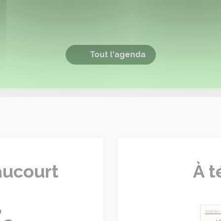
Tout l'agenda
aucourt
À t
°