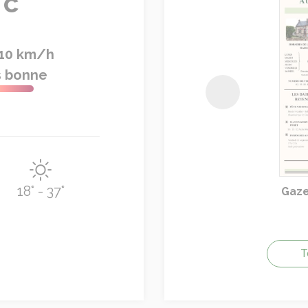
c
10 km/h
s bonne
Précédent
18° - 37°
Gaz
T