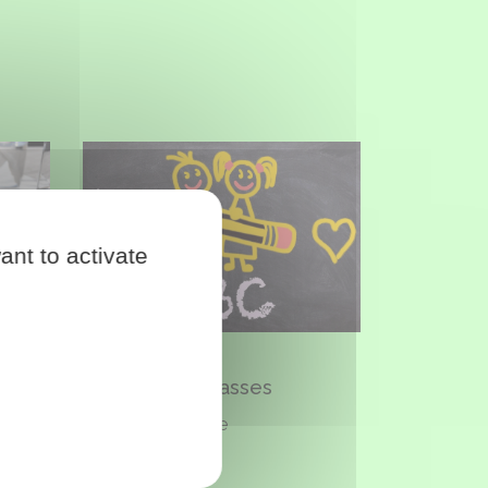
Reprise des classes
ant to activate
1
SEPT
Reprise des classes
Ecole primaire