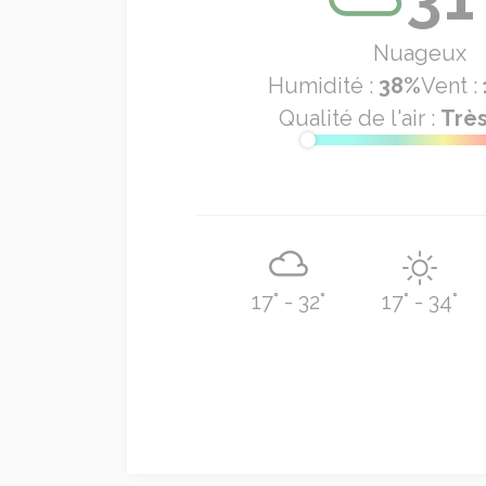
Nuageux
Humidité :
38%
Vent :
Qualité de l'air :
Trè
17° - 32°
17° - 34°