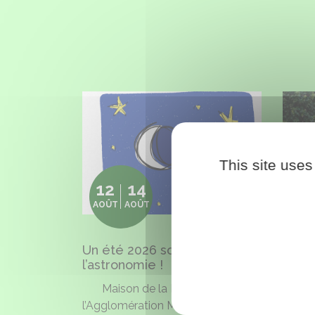
Un été 2026 sous le signe de l’astronomie !
Les Je
This site uses
12
14
13
AOÛT
AOÛT
AOÛ
Un été 2026 sous le signe de
Les J
l’astronomie !
Être"
Maison de la Forêt de
Sa
l’Agglomération Montargoise Et
Clairiè