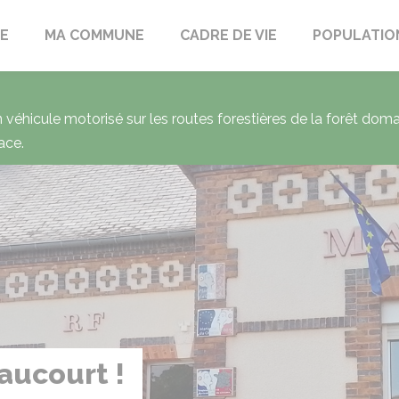
LE
MA COMMUNE
CADRE DE VIE
POPULATIO
un véhicule motorisé sur les routes forestières de la forêt dom
ace.
Séch
usag