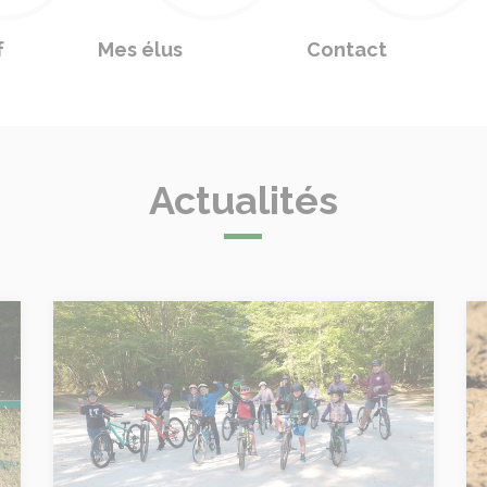
f
Mes élus
Contact
Actualités
Les Jeudis du Sport "Bien-Être"
Sé