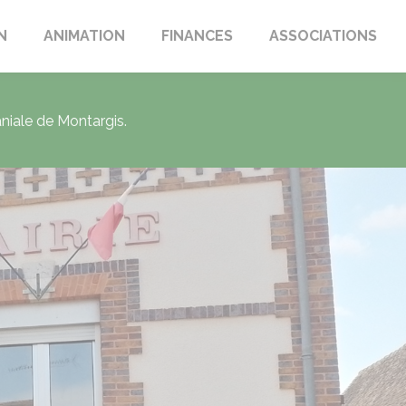
N
ANIMATION
FINANCES
ASSOCIATIONS
aniale de Montargis.
eresse : Restrictions des
es de l'eau