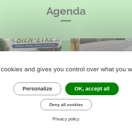
Agenda
udis du Sport "Bien-Être"
Jour de marché !
 cookies and gives you control over what you w
27
14
T
AOÛT
AOÛT
Personalize
OK, accept all
eudis du Sport "Bien-
Jour de marché !
Deny all cookies
Parking de la mairie
Privacy policy
lle polyvalente de la
re