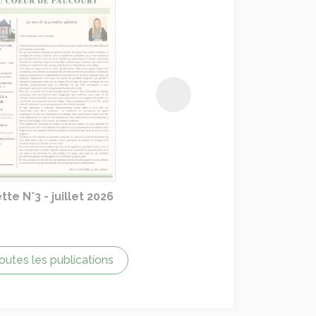
Suivant
ette N°2 - mai 2026
outes les publications