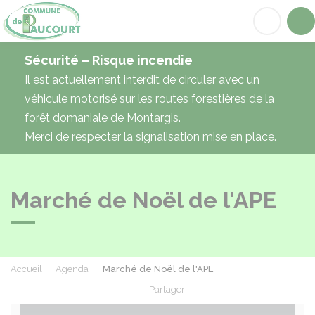
Paucourt
Acc
Sécurité – Risque incendie
Il est actuellement interdit de circuler avec un
véhicule motorisé sur les routes forestières de la
forêt domaniale de Montargis.
Merci de respecter la signalisation mise en place.
Marché de Noël de l'APE
Accueil
Agenda
Marché de Noël de l'APE
Partager
Partager sur Facebook
Partager sur X - Twit
Partager sur
Par