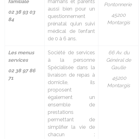
familiale
mamans et parents
Pontonnerie
aussi bien pour un
02 38 93 03
45200
questionnement
84
Montargis
prénatal qu’un suivi
médical de l’enfant
de 0 à 6 ans.
Les menus
Société de services
66 Av. du
services
à la personne
Général de
Spécialisée dans la
Gaulle
02 38 97 86
livraison de repas à
71
45200
domicile, ils
Montargis
proposent
également un
ensemble de
prestations
permettant de
simplifier la vie de
chacun :