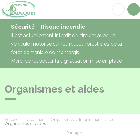
Paucourt
Acc
Sécurité – Risque incendie
Il est actuellement interdit de circuler avec un
véhicule motorisé sur les routes forestières de la
forêt domaniale de Montargis.
Merci de respecter la signalisation mise en place.
Organismes et aides
Accueil
Population
Organismes et Informations Utiles
Organismes et aides
Partager
Partager sur Facebook
Partager sur X - Twit
Partager sur
Par