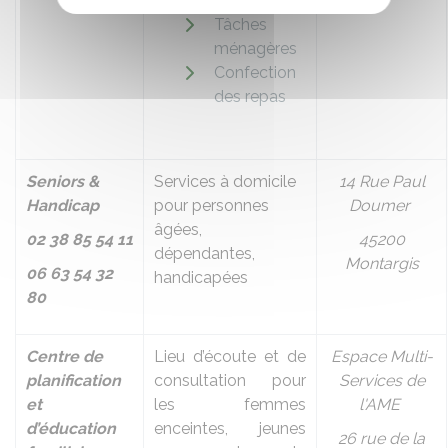
quotidienne
Tâches
ménagères
Confection
des repas
Seniors &
Services à domicile
14 Rue Paul
Handicap
pour personnes
Doumer
âgées,
02 38 85 54 11
45200
dépendantes,
Montargis
06 63 54 32
handicapées
80
Centre de
Lieu d’écoute et de
Espace Multi-
planification
consultation pour
Services de
et
les femmes
l'AME
d’éducation
enceintes, jeunes
26 rue de la