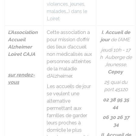
violences, jeunes,
malades…) dans le
Loiret
L’Association
Cette association a
I. Accueil de
Accueil
pour mission d’offrir
jour
de l’AME
Alzheimer
des lieux d’accueil
jeudi 10h - 17
Loiret CAJA
non médicalisés aux
h Auberge de
personnes atteintes
Jeunesse,
de la maladie
Cepoy
sur rendez-
d’Alzheimer.
vous
25 quai du
Les accueils de jour
port 45120
se veulent une
02 38 95 35
alternative
44
permettant aux
familles de garder
06 30 26 37
leurs proches à
34
domicile le plus
II. Accueil de