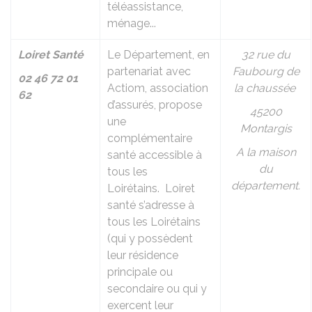
téléassistance,
ménage...
Loiret Santé
Le Département, en
32 rue du
partenariat avec
Faubourg de
02 46 72 01
Actiom, association
la chaussée
62
d’assurés, propose
45200
une
Montargis
complémentaire
A la maison
santé accessible à
du
tous les
département.
Loirétains. Loiret
santé s’adresse à
tous les Loirétains
(qui y possèdent
leur résidence
principale ou
secondaire ou qui y
exercent leur