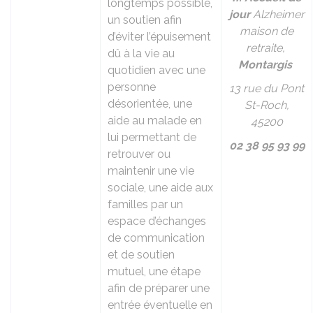
longtemps possible,
jour
Alzheimer
un soutien afin
maison de
d’éviter l’épuisement
retraite,
dû à la vie au
Montargis
quotidien avec une
personne
13 rue du Pont
désorientée, une
St-Roch,
aide au malade en
45200
lui permettant de
02 38 95 93 99
retrouver ou
maintenir une vie
sociale, une aide aux
familles par un
espace d’échanges
de communication
et de soutien
mutuel, une étape
afin de préparer une
entrée éventuelle en