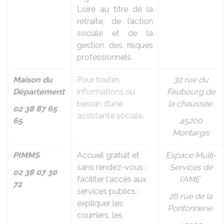
Loire au titre de la
retraite, de l’action
sociale et de la
gestion des risques
professionnels.
Maison du
Pour toutes
32 rue du
Département
informations ou
Faubourg de
besoin d’une
la chaussée
02 38 87 65
assistante sociale.
65
45200
Montargis
PIMMS
Accueil gratuit et
Espace Multi-
sans rendez-vous :
Services de
02 38 07 30
faciliter l'accès aux
l'AME
72
services publics ;
26 rue de la
expliquer les
Pontonnerie
courriers, les