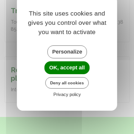
Transports scolaires
This site uses cookies and
gives you control over what
Tous les renseignements sont disponibles au 02 38
852 853 à l’agence Amelys Place Mirabeau…
you want to activate
Personalize
OK, accept all
Rezo Mobicoop : une
plateforme de covoiturage
Deny all cookies
Interface mobile et sur ordinateur...
Privacy policy