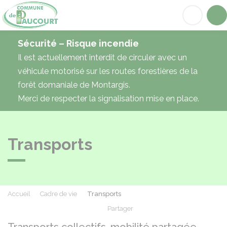
Paucourt
Acc
Sécurité – Risque incendie
Il est actuellement interdit de circuler avec un
véhicule motorisé sur les routes forestières de la
forêt domaniale de Montargis.
Merci de respecter la signalisation mise en place.
Transports
Accueil
Cadre de vie
Transports
Partager
Partager sur Facebook
Partager sur X - Twit
Partager sur
Par