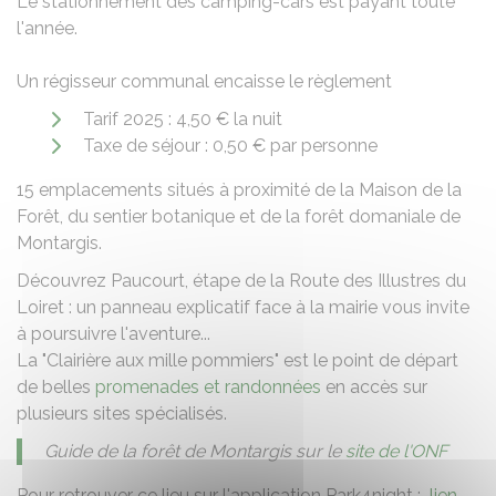
Le stationnement des camping-cars est payant toute
l'année.
Un régisseur communal encaisse le règlement
Tarif 2025 : 4,50 € la nuit
Taxe de séjour : 0,50 € par personne
15 emplacements situés à proximité de la Maison de la
Forêt, du sentier botanique et de la forêt domaniale de
Montargis.
Découvrez Paucourt, étape de la Route des Illustres du
Loiret : un panneau explicatif face à la mairie vous invite
à poursuivre l'aventure...
La "Clairière aux mille pommiers" est le point de départ
de belles
promenades et randonnées
en accès sur
plusieurs sites spécialisés.
Guide de la forêt de Montargis sur le
site de l'ONF
Pour retrouver ce lieu sur l'application Park4night :
lien