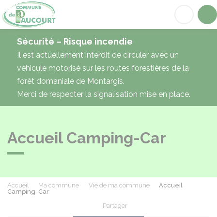
Paucourt
Acc
Sécurité – Risque incendie
Il est actuellement interdit de circuler avec un
véhicule motorisé sur les routes forestières de la
forêt domaniale de Montargis.
Merci de respecter la signalisation mise en place.
Accueil Camping-Car
Accueil
Ma commune
Vie de ma commune
Accueil
Camping-Car
Partager
Partager sur Facebook
Partager sur X - Twit
Partager sur
Par