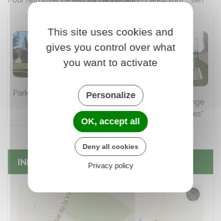
This site uses cookies and
gives you control over what
you want to activate
Parking de l'église
Personalize
Point de vidange
des “eaux grises”
OK, accept all
Deny all cookies
INFOS PRATIQUES
Privacy policy
Changer 