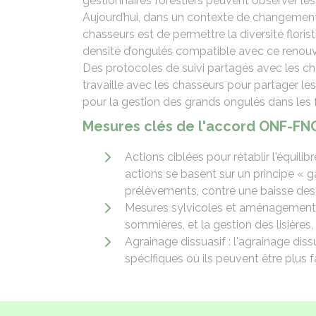
gestionnaires forestiers peuvent observer le
Aujourd’hui, dans un contexte de changement c
chasseurs est de permettre la diversité floris
densité d’ongulés compatible avec ce renou
Des protocoles de suivi partagés avec les ch
travaille avec les chasseurs pour partager le
pour la gestion des grands ongulés dans les 
Mesures clés de l'accord ONF-FNC
Actions ciblées pour rétablir l'équili
actions se basent sur un principe « 
prélèvements, contre une baisse des
Mesures sylvicoles et aménagements 
sommières, et la gestion des lisières,
Agrainage dissuasif : l'agrainage diss
spécifiques où ils peuvent être plus 