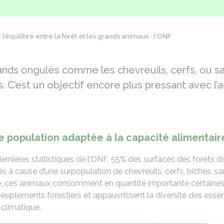
 l’équilibre entre la forêt et les grands animaux : l'ONF
ands ongulés comme les chevreuils, cerfs, ou san
s. C’est un objectif encore plus pressant avec 
e population adaptée à la capacité alimentaire
ernières statistiques de l’ONF, 55% des surfaces des forêts do
s à cause d’une surpopulation de chevreuils, cerfs, biches, san
bre, ces animaux consomment en quantité importante certaine
peuplements forestiers et appauvrissent la diversité des essen
climatique.