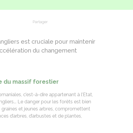
Partager
Partager sur Facebook
Partager sur X - Twitter
Partager sur Linkedin
Partager par em
gliers est cruciale pour maintenir
l’accélération du changement
 du massif forestier
maniales, c’est-à-dire appartenant à l’Etat,
gliers... Le danger pour les forêts est bien
s graines et jeunes arbres, compromettent
ces d’arbres, d’arbustes et de plantes,