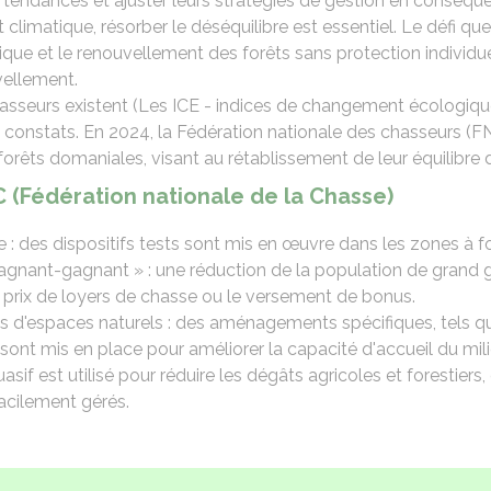
s tendances et ajuster leurs stratégies de gestion en conséqu
limatique, résorber le déséquilibre est essentiel. Le défi que
tique et le renouvellement des forêts sans protection individue
vellement.
asseurs existent (Les ICE - indices de changement écologique 
s constats. En 2024, la Fédération nationale des chasseurs (F
forêts domaniales, visant au rétablissement de leur équilibre
 (Fédération nationale de la Chasse)
bre : des dispositifs tests sont mis en œuvre dans les zones à 
gagnant-gagnant » : une réduction de la population de grand 
 prix de loyers de chasse ou le versement de bonus.
d'espaces naturels : des aménagements spécifiques, tels que
 sont mis en place pour améliorer la capacité d'accueil du milie
uasif est utilisé pour réduire les dégâts agricoles et forestiers
facilement gérés.