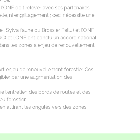
ence.
 l’ONF doit relever avec ses partenaires
lle, ni engrillagement ; ceci nécessite une
, Sylva faune ou Brossier Pallu) et l’ONF
NC) et l’ONF ont conclu un accord national
 dans les zones à enjeu de renouvellement.
fort enjeu de renouvellement forestier. Ces
gibier par une augmentation des
 l'entretien des bords de routes et des
u forestier.
, en attirant les ongulés vers des zones