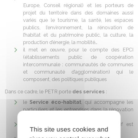
Europe, Conseil régional) et les porteurs de
projet du territoire dans des domaines aussi
variés que le tourisme, la santé, les espaces
publics, l’environnement, la rénovation de
l’habitat et du patrimoine public, la culture, la
production d’énergie, la mobilité…
il met en œuvre, pour le compte des EPCI
(établissements public de coopération
intercommunale : communautés de communes
et communauté d’agglomération) qui le
composent, des politiques publiques
Dans ce cadre, le PETR porte
des services
:
le
Service éco-habitat
, qui accompagne les
particuliers et les entreprises dans la rénovation
des bâtiments
le Contrat local de santé dont l’objectif est
This site uses cookies and
d’améliorer l’offre de soins sur le territoire