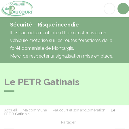
Paucourt
Acc
Sécurité – Risque incendie
Il est actuellement interdit de circuler avec un
véhicule motorisé sur les routes forestières de la
forêt domaniale de Montargis.
Merci de respecter la signalisation mise en place.
Le PETR Gatinais
Accueil
Ma commune
Paucourt et son agglomération
Le
PETR Gatinais
Partager
Partager sur Facebook
Partager sur X - Twit
Partager sur
Par