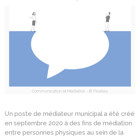
Partager sur Facebook
Partager sur X - Twit
Partager sur
Par
Communication et Médiation - © PIxabay
Un poste de médiateur municipal a été créé
en septembre 2020 à des fins de médiation
entre personnes physiques au sein de la