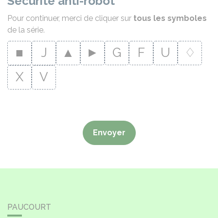
Sécurité anti-robot
Pour continuer, merci de cliquer sur
tous les symboles
de la série.
■
J
▲
►
G
F
U
♢
X
V
Envoyer
PAUCOURT