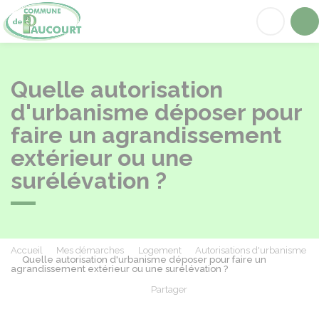
Paucourt
Acc
Quelle autorisation
d'urbanisme déposer pour
faire un agrandissement
extérieur ou une
surélévation ?
Accueil
Mes démarches
Logement
Autorisations d'urbanisme
Quelle autorisation d'urbanisme déposer pour faire un
agrandissement extérieur ou une surélévation ?
Partager
Partager sur Facebook
Partager sur X - Twit
Partager sur
Par