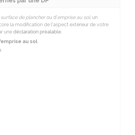
cernés par une DP
e
surface de plancher
ou d'
emprise au sol
, un
re la modification de l'aspect extérieur de votre
ar une
déclaration préalable
.
'emprise au sol
n