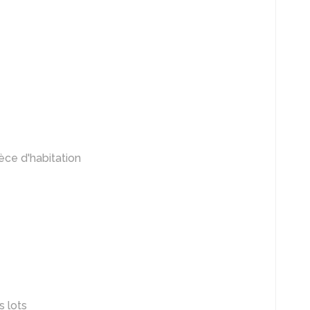
èce d'habitation
s lots