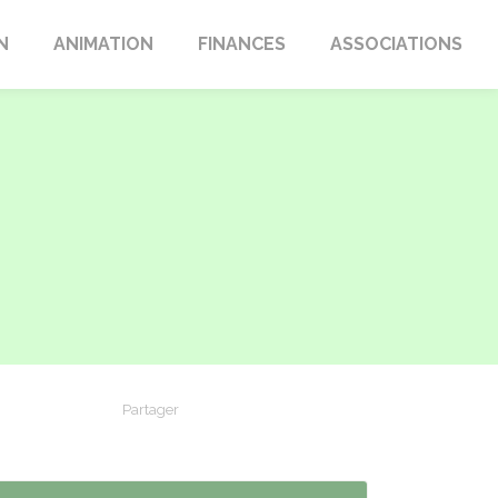
N
ANIMATION
FINANCES
ASSOCIATIONS
Partager
Partager sur Facebook
Partager sur X - Twitter
Partager sur Linkedin
Partager par em