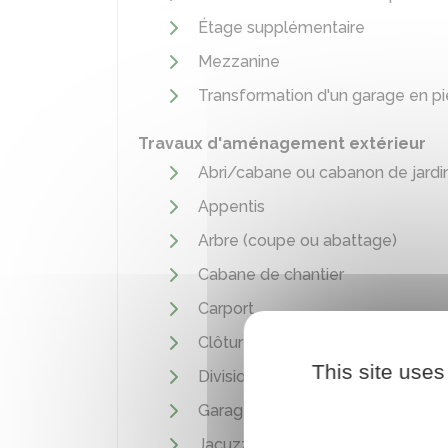
Étage supplémentaire
Mezzanine
Transformation d'un garage en pi
Travaux d'aménagement extérieur
Abri/cabane ou cabanon de jardi
Appentis
Arbre (coupe ou abattage)
Cabane de chantier
Carport
Clôture/mur
This site uses
Division de parcelle/terrain en plu
Garage
Jacuzzi