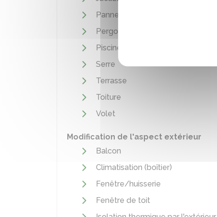
Panneau solaire au sol
Pergola
Piscine
Serre
Terrasse
Toiture
Volet
Modification de l'aspect extérieur
Balcon
Climatisation (boîtier)
Fenêtre/huisserie
Fenêtre de toit
Isolation thermique par l'extérieur