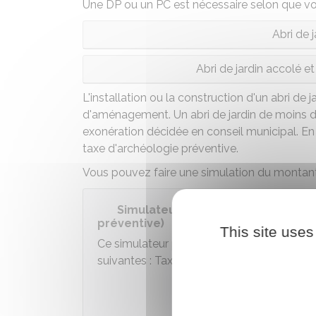
Une
DP
ou un
PC
est nécessaire selon que vot
Abri de 
Abri de jardin accolé 
L'installation ou la construction d'un abri de
d'aménagement. Un abri de jardin de moins de 
exonération décidée en conseil municipal. En
taxe d'archéologie préventive.
Vous pouvez faire une simulation du montan
Simulateur de taxes d'urbanisme 
préventive)
This site uses
Ce simulateur permet de calculer à titre i
suivantes : Taxe d'aménagement et Taxe d
Accé