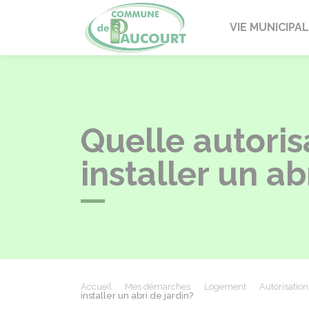
Paucourt
VIE MUNICIPA
Quelle autori
installer un ab
Accueil
Mes démarches
Logement
Autorisatio
installer un abri de jardin?