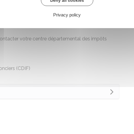
Deny all cookies
re chargé des finances
Privacy policy
jardin peut aussi avoir une incidence sur vos impôts
ontacter votre centre départemental des impôts
onciers (CDIF)