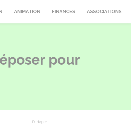
N
ANIMATION
FINANCES
ASSOCIATIONS
déposer pour
Partager
Partager sur Facebook
Partager sur X - Twitter
Partager sur Linkedin
Partager par em