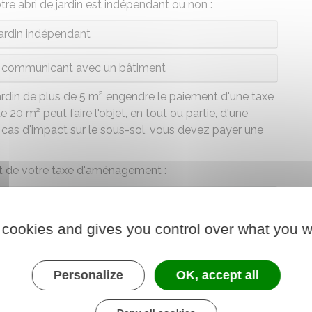
re abri de jardin est indépendant ou non :
jardin indépendant
et communicant avec un bâtiment
 jardin de plus de 5 m² engendre le paiement d'une taxe
20 m² peut faire l'objet, en tout ou partie, d'une
 cas d'impact sur le sous-sol, vous devez payer une
t de votre taxe d'aménagement :
(taxe d’aménagement et taxe d’archéologie
 cookies and gives you control over what you w
ndicatif les montants des taxes d'urbanisme
'archéologie préventive.
Personalize
OK, accept all
der au Simulateur