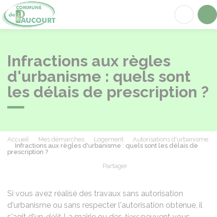
Paucourt
Acc
Infractions aux règles
d'urbanisme : quels sont
les délais de prescription ?
Accueil
Mes démarches
Logement
Autorisations d'urbanisme
Infractions aux règles d'urbanisme : quels sont les délais de
prescription ?
Partager
Partager sur Facebook
Partager sur X - Twit
Partager sur
Par
Si vous avez réalisé des travaux sans autorisation
d'urbanisme ou sans respecter l'autorisation obtenue, il
s'agit d'un
délit
. La mairie ou des
tiers
peuvent vous