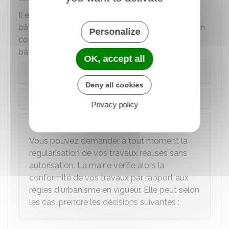
Il est différent pour des travaux réalisés sur un
bâtiment irrégulier (édifié sans autorisation ou non
Personalize
conforme à la réglementation) ou pour un
bâtiment construit sans permis de construire :
OK, accept all
Travaux réalisés sur un bâtiment irrégulier
Deny all cookies
Bâtiment édifié sans permis de construire
Privacy policy
À savoir
Vous pouvez demander à tout moment la
régularisation de vos travaux réalisés sans
autorisation. La mairie vérifie alors la
conformité de vos travaux par rapport aux
règles d'urbanisme en vigueur. Elle peut selon
les cas, prendre les décisions suivantes :