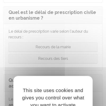
Quel est le délai de prescription civile
en urbanisme ?
Le délai de prescription varie selon l'auteur du
recours :
Recours de la mairie
Recours des tiers
Quel est le délai de prescription
administrative en urbanisme ?
This site uses cookies and
gives you control over what
Le délai de prescription administrative est de
10
you want to activate
ans ou il est
imprescriptible
.