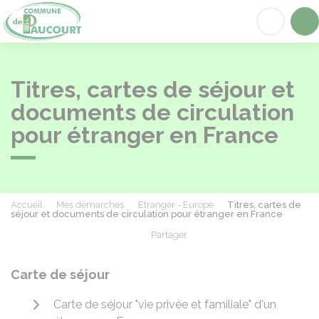
Paucourt
Acc
Titres, cartes de séjour et
documents de circulation
pour étranger en France
Accueil
Mes démarches
Étranger - Europe
Titres, cartes de
séjour et documents de circulation pour étranger en France
Partager
Partager sur Facebook
Partager sur X - Twit
Partager sur
Par
Carte de séjour
Carte de séjour "vie privée et familiale" d'un