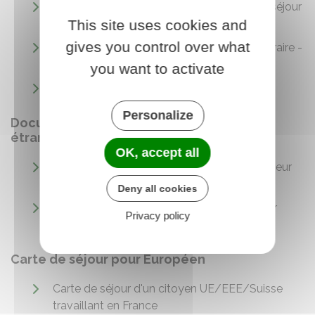
Stagiaire étranger en France : visa de long séjour
This site uses cookies and
ou carte de séjour
gives you control over what
Étranger en France : carte de séjour temporaire -
stagiaire (mobile) ICT
you want to activate
Carte de séjour temporaire - Jeune au pair
Personalize
Document de circulation pour mineur
étranger
OK, accept all
Document de circulation pour étranger mineur
(DCEM)
Deny all cookies
Titre d'identité républicain (TIR) d'un mineur
Privacy policy
étranger né en France
Carte de séjour pour Européen
Carte de séjour d'un citoyen UE/EEE/Suisse
travaillant en France