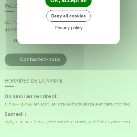
OK, accept all
PAUCOURT
Deny all cookies
120 rue de l'Église
Privacy policy
45200
Paucourt
02 38 85 40 16
Contactez-nous
HORAIRES DE LA MAIRIE
Du lundi au vendredi :
14h00 - 18h00
(en août, les horaires habituels peuvent être modifiés.)
Samedi :
09h30 - 12h00
(1er et 3ème samedi du mois, sauf férié ou vacances.)