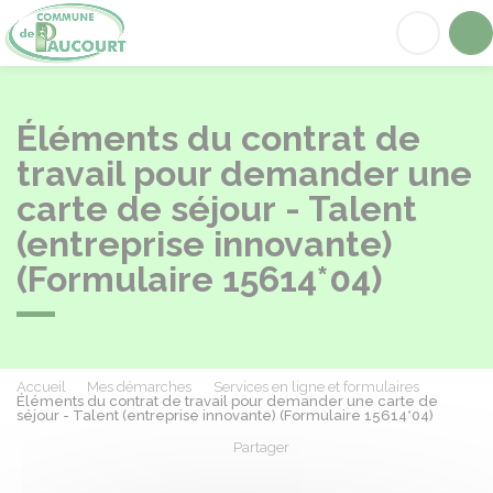
Paucourt
Acc
Éléments du contrat de
travail pour demander une
carte de séjour - Talent
(entreprise innovante)
(Formulaire 15614*04)
Accueil
Mes démarches
Services en ligne et formulaires
Éléments du contrat de travail pour demander une carte de
séjour - Talent (entreprise innovante) (Formulaire 15614*04)
Partager
Partager sur Facebook
Partager sur X - Twit
Partager sur
Par