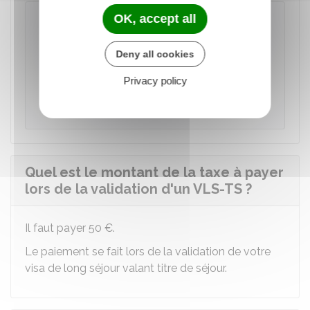
OK, accept all
Valider un visa de long séjour valant
titre de séjour (VLS-TS) et payer la taxe
Deny all cookies
Accéder au service en ligne
Privacy policy
Ministère chargé de l'intérieur
Quel est le montant de la taxe à payer
lors de la validation d'un VLS-TS ?
Il faut payer
50 €
.
Le paiement se fait lors de la validation de votre
visa de long séjour valant titre de séjour.