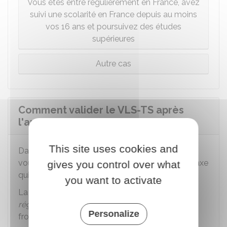
Vous êtes entré régulièrement en France, avez
suivi une scolarité en France depuis au moins
vos 16 ans et poursuivez des études
supérieures
Autre cas
Comment valider le VLS-TS après
l'arrivée en France ?
This site uses cookies and
Dans les 3 mois suivant votre arrivée en France,
vous devez valider votre VLS-TS et payer une taxe
gives you control over what
qui s'ajoute aux droits de visa.
you want to activate
La démarche en ligne permet d'être en
séjour
régulier
et de pouvoir franchir à nouveau la
Personalize
frontière de
l'espace Schengen
.