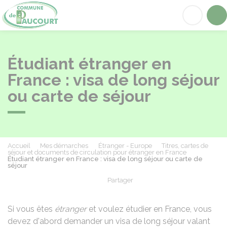
Paucourt
Acc
Étudiant étranger en
France : visa de long séjour
ou carte de séjour
Accueil
Mes démarches
Étranger - Europe
Titres, cartes de
séjour et documents de circulation pour étranger en France
Étudiant étranger en France : visa de long séjour ou carte de
séjour
Partager
Partager sur Facebook
Partager sur X - Twit
Partager sur
Par
Si vous êtes
étranger
et voulez étudier en France, vous
devez d'abord demander un visa de long séjour valant