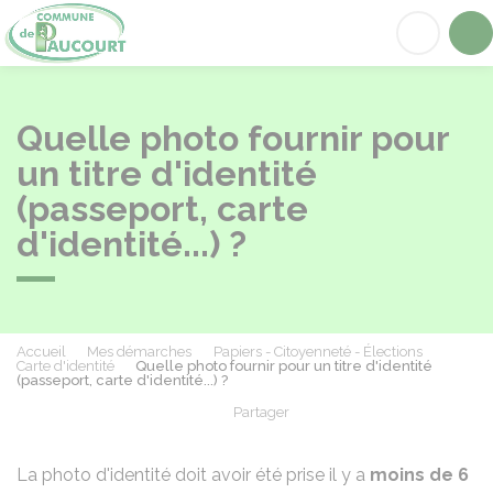
Paucourt
Acc
Quelle photo fournir pour
un titre d'identité
(passeport, carte
d'identité...) ?
Accueil
Mes démarches
Papiers - Citoyenneté - Élections
Carte d'identité
Quelle photo fournir pour un titre d'identité
(passeport, carte d'identité...) ?
Partager
Partager sur Facebook
Partager sur X - Twit
Partager sur
Par
La photo d'identité doit avoir été prise il y a
moins de 6