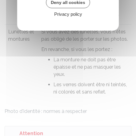
Deny all cookies
ne recouvre pas les yeux.
Les oreilles doivent être dégagées.
Privacy policy
Lunettes et
Si vous avez des lunettes, vous n'êtes
montures
pas obligé de les porter sur les photos.
En revanche, si vous les portez :
La monture ne doit pas être
épaisse et ne pas masquer les
yeux.
Les verres doivent être ni teintés,
ni colorés et sans reflet.
Photo d'identité : normes à respecter
Attention