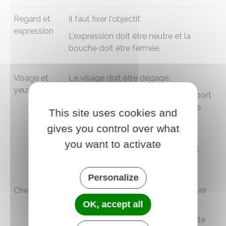
Regard et
Il faut fixer l'objectif.
expression
L'expression doit être neutre et la
bouche doit être fermée.
Visage et
Le visage doit être dégagé.
yeux
Le port de boucles d'oreilles ou le port
d'un piercing sont autorisés dès lors
This site uses cookies and
qu'ils permettent de distinguer
gives you control over what
clairement les traits du visage.
you want to activate
Les yeux doivent être parfaitement
visibles et ouverts.
Personalize
Cheveux
Les cheveux ne doivent pas recouvrir
le visage.
OK, accept all
Une frange peut être acceptée si elle