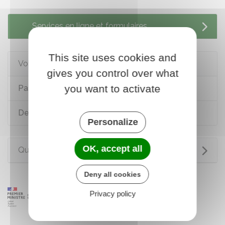
Services en ligne et formulaires
This site uses cookies and
Voir aussi
gives you control over what
you want to activate
Passeport
Devenir Français
Personalize
OK, accept all
Questions ? Réponses !
Deny all cookies
Privacy policy