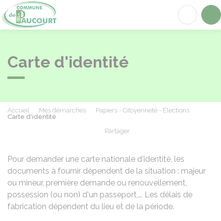
Paucourt
Acc
Carte d'identité
Accueil
Mes démarches
Papiers - Citoyenneté - Élections
Carte d'identité
Partager
Partager sur Facebook
Partager sur X - Twit
Partager sur
Par
Pour demander une carte nationale d'identité, les
documents à fournir dépendent de la situation : majeur
ou mineur, première demande ou renouvellement,
possession (ou non) d'un passeport,... Les délais de
fabrication dépendent du lieu et de la période.