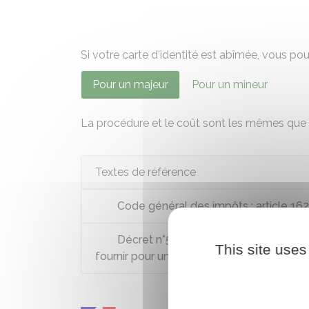
Si votre carte d'identité est abîmée, vous 
Pour un majeur
Pour un mineur
La procédure et le coût sont les mêmes que
Textes de référence
Code général des impôts : article 162
Décret n°55-1397 du 22 octobre 1955 rel
This site uses
fournir pour un renouvellement