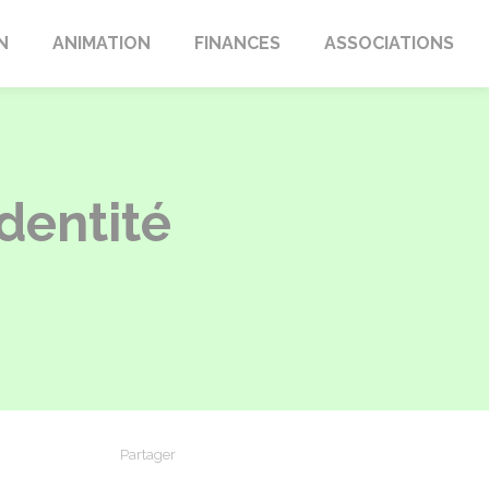
N
ANIMATION
FINANCES
ASSOCIATIONS
dentité
Partager
Partager sur Facebook
Partager sur X - Twitter
Partager sur Linkedin
Partager par em