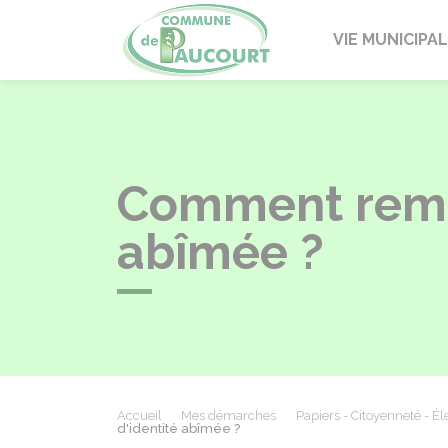
Paucourt
VIE MUNICIPA
Comment rempl
abîmée ?
Accueil
Mes démarches
Papiers - Citoyenneté - Él
d'identité abîmée ?