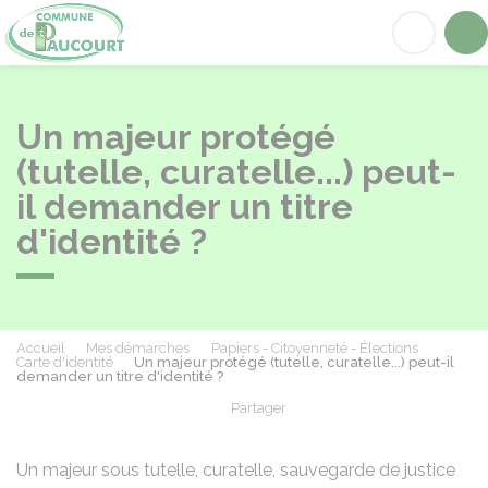
Paucourt
Acc
Un majeur protégé
(tutelle, curatelle...) peut-
il demander un titre
d'identité ?
Accueil
Mes démarches
Papiers - Citoyenneté - Élections
Carte d'identité
Un majeur protégé (tutelle, curatelle...) peut-il
demander un titre d'identité ?
Partager
Partager sur Facebook
Partager sur X - Twit
Partager sur
Par
Un majeur sous tutelle, curatelle, sauvegarde de justice