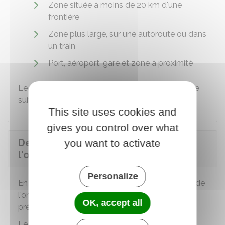
Zone située à moins de 20 km d'une
frontière
Zone plus large, sur une autoroute ou dans
un train
Port, aéroport, gare et zone à proximité
Le contrôle peut durer au maximum 12 heures de
suite dans un même lieu.
This site uses cookies and
gives you control over what
De quel autre contrôle peut faire
you want to activate
l'objet un étranger ?
Personalize
En dehors de tout contrôle d'identité, les forces de
l'ordre peuvent inviter un étranger majeur à
OK, accept all
présenter ses papiers.
Le contrôle ne peut avoir lieu que sur la voie