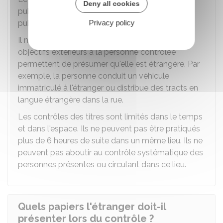
Deny all cookies
publique, dans des lieux publics ou ouverts au
public (gares, aéroports, cafés, etc.).
Privacy policy
Il ne peut être effectué que si des éléments
objectifs extérieurs à la personne contrôlée
permettent de présumer qu'elle est étrangère. Par
exemple, la personne conduit un véhicule
immatriculé à l'étranger ou distribue des tracts en
langue étrangère dans la rue.
Les contrôles des titres sont limités dans le temps
et dans l'espace. Ils ne peuvent pas être pratiqués
plus de 6 heures de suite dans un même lieu. Ils ne
peuvent pas aboutir au contrôle systématique des
personnes présentes ou circulant dans ce lieu.
Quels papiers l'étranger doit-il
présenter lors du contrôle ?