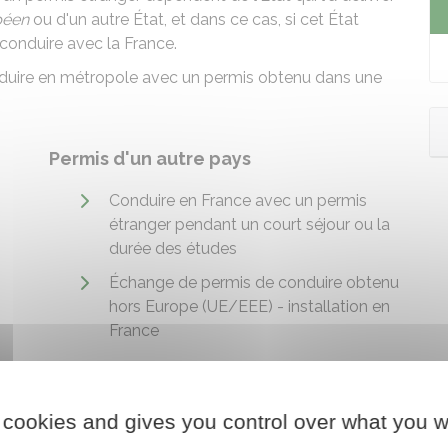
péen
ou d'un autre État, et dans ce cas, si cet État
conduire avec la France.
nduire en métropole avec un permis obtenu dans une
Permis d'un autre pays
Conduire en France avec un permis
étranger pendant un court séjour ou la
durée des études
Échange de permis de conduire obtenu
hors Europe (UE/EEE) - installation en
France
 cookies and gives you control over what you w