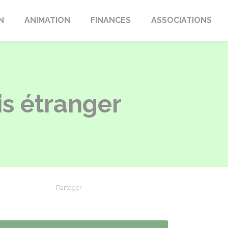
N
ANIMATION
FINANCES
ASSOCIATIONS
s étranger
Partager
Partager sur Facebook
Partager sur X - Twitter
Partager sur Linkedin
Partager par em