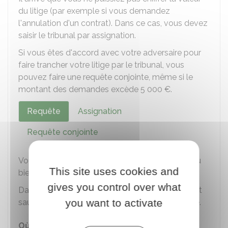
du litige (par exemple si vous demandez
l'annulation d'un contrat). Dans ce cas, vous devez
saisir le tribunal par assignation.
Si vous êtes d'accord avec votre adversaire pour
faire trancher votre litige par le tribunal, vous
pouvez faire une requête conjointe, même si le
montant des demandes excède
5 000 €
.
Requête
Assignation
Requête conjointe
Vous pouvez préparer la requête vous-même ou
This site uses cookies and
bien demander à un avocat de le faire.
gives you control over what
Dans ce cas, vous devez rémunérer votre avocat
you want to activate
sauf si vous obtenez
l'aide juridictionnelle
totale.
Où s'adresser ?