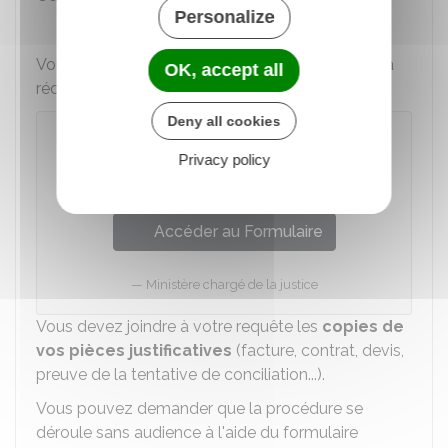
Personalize
Avocat
Vous pouvez utiliser le modèle suivant ou bien la
OK, accept all
rédiger sur papier libre :
Deny all cookies
Requête aux fins de saisine du
tribunal judiciaire ou du tribunal de
Privacy policy
proximité
Accéder au Formulaire
Ministère chargé de la justice
Vous devez joindre à votre requête les
copies de
vos pièces justificatives
(facture, contrat, devis,
preuve de la tentative de conciliation...).
Vous pouvez demander que la procédure se
déroule sans audience à l'aide du formulaire