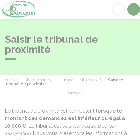
Paucourt
Acc
Saisir le tribunal de
proximité
Accueil
Mes démarches
Justice
Affaire civile
Saisir le
tribunal de proximité
Partager
Partager sur Facebook
Partager sur X - Twit
Partager sur
Par
Le tribunal de proximité est compétent
lorsque le
montant des demandes est inférieur ou égal à
10 000 €
. Le tribunal est saisi par
requête
ou par
assignation
. Nous vous présentons les informations à