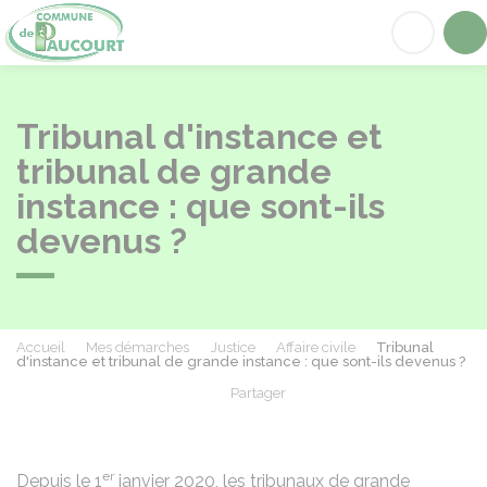
Paucourt
Acc
Tribunal d'instance et
tribunal de grande
instance : que sont-ils
devenus ?
Accueil
Mes démarches
Justice
Affaire civile
Tribunal
d'instance et tribunal de grande instance : que sont-ils devenus ?
Partager
Partager sur Facebook
Partager sur X - Twit
Partager sur
Par
er
Depuis le 1
janvier 2020, les tribunaux de grande