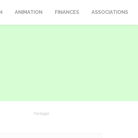
N
ANIMATION
FINANCES
ASSOCIATIONS
Partager
Partager sur Facebook
Partager sur X - Twitter
Partager sur Linkedin
Partager par em