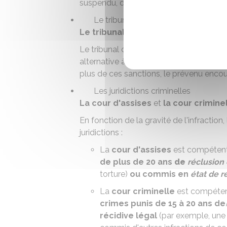
suspendu, des tags sur la voie publique)
Le tribunal correctionnel
Le tribunal correctionnel
juge les
dél
Le tribunal correctionnel peut prononce
alternative à la prison
). Il peut égalem
plus de ces sanctions, le prévenu enco
Les juridictions criminelles
La cour d'assises
et
la cour crimine
En fonction de la gravité de l'infraction, 
juridictions :
La
cour d'assises
est compétent
de plus de 20 ans
de
réclusion 
torture)
ou
commis en
état de r
La
cour criminelle
est compéten
crimes punis de 15 à 20 ans de
récidive légal
(par exemple, une 