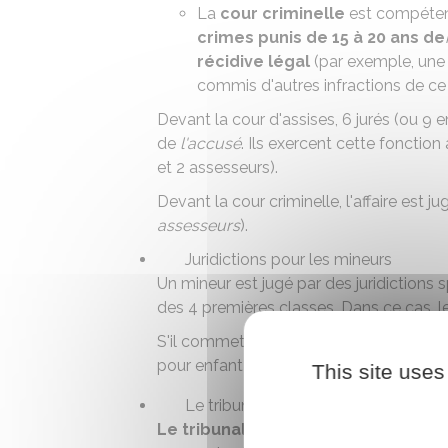
La
cour criminelle
est compéten
crimes punis de 15 à 20 ans de
récidive légal
(par exemple, une 
commis d'autres infractions de ce
Devant la cour d'assises, 6
jurés
(ou 9 e
de
l'accusé
. Ils exercent cette fonctio
et 2 assesseurs).
Devant la cour criminelle, l'affaire est j
assesseurs
).
Juridictions pour les mineurs
Un mineur est jugé par des juridictions 
des 4 premières classes. Dans ce cas, l
S'il commet une
infraction
plus grave, le
pour enfant ou la
cour d'assises des mi
This site uses
Le tribunal de police
Le tribunal de police
juge les
contrav