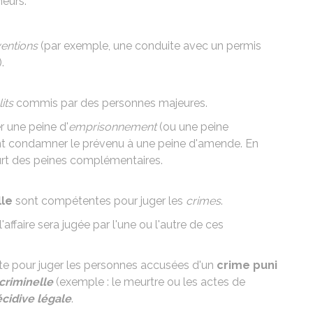
neurs
.
entions
(par exemple, une conduite avec un permis
.
its
commis par des personnes majeures.
r une peine d'
emprisonnement
(ou une
peine
ent condamner le prévenu à une peine d'amende. En
urt des
peines complémentaires
.
lle
sont compétentes pour juger les
crimes
.
l'affaire sera jugée par l'une ou l'autre de ces
e pour juger les personnes accusées d'un
crime puni
criminelle
(exemple : le meurtre ou les actes de
écidive légale
.