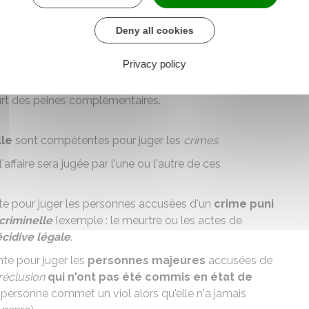
.
Deny all cookies
its
commis par des personnes majeures.
Privacy policy
r une peine d'
emprisonnement
(ou une
peine
ent condamner le prévenu à une peine d'amende. En
urt des
peines complémentaires
.
lle
sont compétentes pour juger les
crimes
.
l'affaire sera jugée par l'une ou l'autre de ces
e pour juger les personnes accusées d'un
crime puni
criminelle
(exemple : le meurtre ou les actes de
écidive légale
.
te pour juger les
personnes majeures
accusées de
réclusion
qui n'ont pas été commis en état de
personne commet un viol alors qu'elle n'a jamais