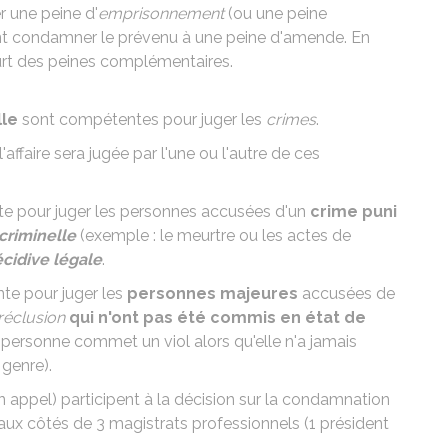
r une peine d'
emprisonnement
(ou une
peine
ent condamner le prévenu à une peine d'amende. En
urt des
peines complémentaires
.
lle
sont compétentes pour juger les
crimes
.
l'affaire sera jugée par l'une ou l'autre de ces
e pour juger les personnes accusées d'un
crime puni
criminelle
(exemple : le meurtre ou les actes de
écidive légale
.
te pour juger les
personnes majeures
accusées de
réclusion
qui n'ont pas été commis en état de
personne commet un viol alors qu'elle n'a jamais
 genre).
n appel) participent à la décision sur la condamnation
n aux côtés de 3 magistrats professionnels (1 président