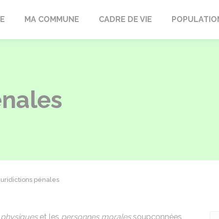
LE
MA COMMUNE
CADRE DE VIE
POPULATIO
énales
Juridictions pénales
 physiques
et les
personnes morales
soupçonnées