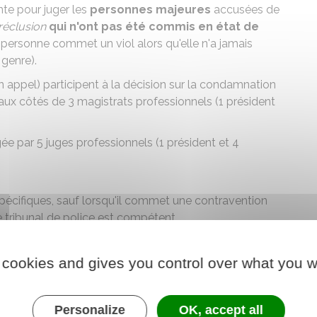
te pour juger les
personnes majeures
accusées de
réclusion
qui n'ont pas été commis en état de
personne commet un viol alors qu'elle n'a jamais
 genre).
n appel) participent à la décision sur la condamnation
n aux côtés de 3 magistrats professionnels (1 président
ugée par 5 juges professionnels (1 président et 4
spécifiques, sauf lorsqu'il commet une contravention
e tribunal de police est compétent.
 mineur sera jugé par le juge pour enfant, le tribunal
neurs
.
 cookies and gives you control over what you w
entions
(par exemple, une conduite avec un permis
Personalize
OK, accept all