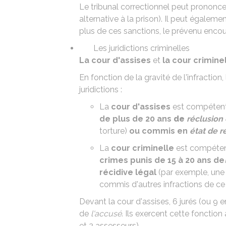
Le tribunal correctionnel peut prononce
alternative à la prison
). Il peut égalem
plus de ces sanctions, le prévenu enco
Les juridictions criminelles
La cour d'assises
et
la cour crimine
En fonction de la gravité de l'infraction, 
juridictions :
La
cour d'assises
est compétent
de plus de 20 ans
de
réclusion 
torture)
ou
commis en
état de r
La
cour criminelle
est compéten
crimes punis de 15 à 20 ans de
récidive légal
(par exemple, une 
commis d'autres infractions de ce
Devant la cour d'assises, 6
jurés
(ou 9 e
de
l'accusé
. Ils exercent cette fonctio
et 2 assesseurs).