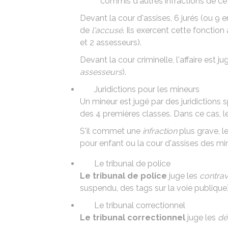
commis d'autres infractions de ce
Devant la cour d'assises, 6
jurés
(ou 9 e
de
l'accusé
. Ils exercent cette fonctio
et 2 assesseurs).
Devant la cour criminelle, l'affaire est j
assesseurs
).
Juridictions pour les mineurs
Un mineur est jugé par des juridictions 
des 4 premières classes. Dans ce cas, l
S'il commet une
infraction
plus grave, le
pour enfant ou la
cour d'assises des mi
Le tribunal de police
Le tribunal de police
juge les
contrav
suspendu, des tags sur la voie publique)
Le tribunal correctionnel
Le tribunal correctionnel
juge les
dél