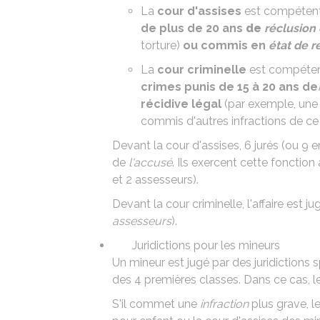
La
cour d'assises
est compétent
de plus de 20 ans
de
réclusion 
torture)
ou
commis en
état de r
La
cour criminelle
est compéten
crimes punis de 15 à 20 ans de
récidive légal
(par exemple, une 
commis d'autres infractions de ce
Devant la cour d'assises, 6
jurés
(ou 9 e
de
l'accusé
. Ils exercent cette fonctio
et 2 assesseurs).
Devant la cour criminelle, l'affaire est j
assesseurs
).
Juridictions pour les mineurs
Un mineur est jugé par des juridictions 
des 4 premières classes. Dans ce cas, l
S'il commet une
infraction
plus grave, le