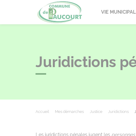
Paucourt
VIE MUNICIPA
Juridictions p
Accueil
Mes démarches
Justice
Juridictions
Les juridictions pénales jugent les
personnes