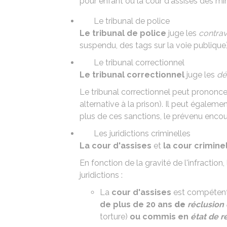
pour enfant ou la
cour d'assises des mi
Le tribunal de police
Le tribunal de police
juge les
contrav
suspendu, des tags sur la voie publique)
Le tribunal correctionnel
Le tribunal correctionnel
juge les
dél
Le tribunal correctionnel peut prononce
alternative à la prison
). Il peut égalem
plus de ces sanctions, le prévenu enco
Les juridictions criminelles
La cour d'assises
et
la cour crimine
En fonction de la gravité de l'infraction, 
juridictions :
La
cour d'assises
est compétent
de plus de 20 ans
de
réclusion 
torture)
ou
commis en
état de r