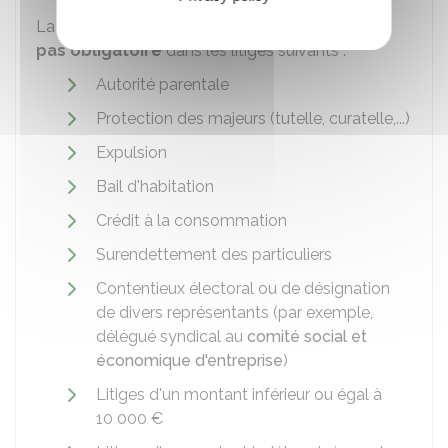
La représentation par un avocat n'est toutefois
pas obligatoire
dans les litiges suivants :
Autorité parentale
Protection des majeurs (tutelle, curatelle,...)
Expulsion
Bail d'habitation
Crédit à la consommation
Surendettement des particuliers
Contentieux électoral ou de désignation
de divers représentants (par exemple,
délégué syndical au
comité social et
économique d'entreprise
)
Litiges d'un montant inférieur ou égal à
10 000 €