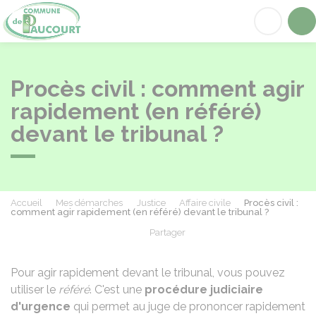
Paucourt
Acc
Procès civil : comment agir
rapidement (en référé)
devant le tribunal ?
Accueil
Mes démarches
Justice
Affaire civile
Procès civil :
comment agir rapidement (en référé) devant le tribunal ?
Partager
Partager sur Facebook
Partager sur X - Twit
Partager sur
Par
Pour agir rapidement devant le tribunal, vous pouvez
utiliser le
référé
. C'est une
procédure judiciaire
d'urgence
qui permet au juge de prononcer rapidement