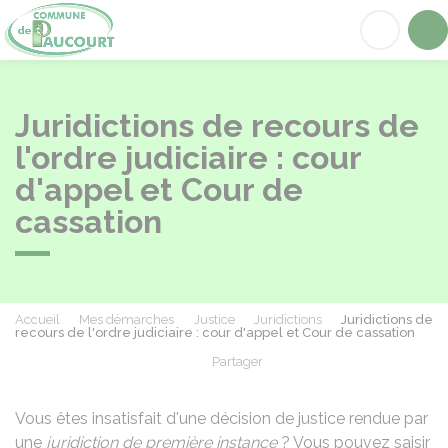
Paucourt
Acc
Juridictions de recours de
l'ordre judiciaire : cour
d'appel et Cour de
cassation
Accueil
Mes démarches
Justice
Juridictions
Juridictions de
recours de l'ordre judiciaire : cour d'appel et Cour de cassation
Partager
Partager sur Facebook
Partager sur X - Twit
Partager sur
Par
Vous êtes insatisfait d'une décision de justice rendue par
une
juridiction de première instance
? Vous pouvez saisir