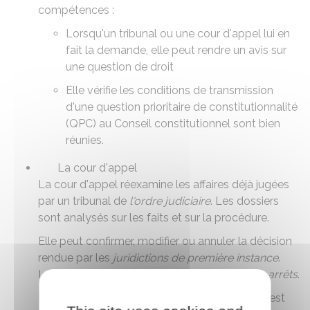
compétences :
Lorsqu'un tribunal ou une cour d'appel lui en
fait la demande, elle peut rendre un avis sur
une question de droit
Elle vérifie les conditions de transmission
d'une
question prioritaire de constitutionnalité
(QPC)
au Conseil constitutionnel sont bien
réunies.
La cour d'appel
La cour d'appel réexamine les affaires déjà jugées
par un tribunal de
l'ordre judiciaire
. Les dossiers
sont analysés sur les faits et sur la procédure.
Elle peut confirmer, modifier ou annuler la décision
rendue par les
juridictions de première instance
.
Les décisions qu'elle rend sont appelées des
arrêts
.
Il existe 36 cours d'appel en France. Chacune est