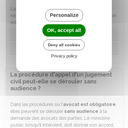
La procédure n'est pas la même selon que le
Personalize
recours à un avocat pour faire appel de la décision
est obligatoire ou non :
OK, accept all
Cas général
Deny all cookies
Procédure sans avocat
Privacy policy
La procédure d'appel d'un jugement
civil peut-elle se dérouler sans
audience ?
Dans les procédures où l'
avocat est obligatoire
,
elles peuvent se dérouler
sans audience
à la
demande des avocats des parties. Le
ministère
public
, lorsqu'il intervient, doit donner son accord.