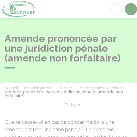
Paucourt
Acc
Amende prononcée par
une juridiction pénale
(amende non forfaitaire)
Accueil
Mes démarches
Justice
Condamnations et peines
Amende prononcée par une juridiction pénale (amende non
forfaitaire)
Partager
Partager sur Facebook
Partager sur X - Twit
Partager sur
Par
Que se passe-t-il en cas de condamnation à une
amende par une juridiction pénale ? La personne
condamnée à une amende non forfaitaire doit la régler