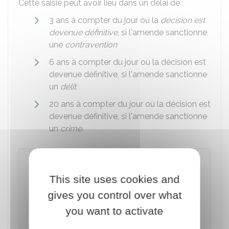
Cette saisie peut avoir lieu dans un délai de :
3 ans à compter du jour où la
décision est
devenue définitive
, si l'amende sanctionne
une
contravention
6 ans à compter du jour où la décision est
devenue définitive, si l'amende sanctionne
un
délit
20 ans à compter du jour où la décision est
devenue définitive, si l'amende sanctionne
un
crime
.
À noter
Pour les crimes et les délits qui font encourir
This site uses cookies and
une peine de prison, le
juge de l'application
gives you control over what
des peines
peut ordonner l'emprisonnement
you want to activate
de la personne condamnée à une peine
d'amende dès lors qu'elle refuse de la payer.