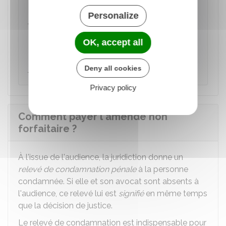
La durée de l'emprisonnement est fixée par le
Personalize
juge, dans la limite des maximums prévus par
la loi (exemple : pour une amende dont le
OK, accept all
montant est compris entre
2 000 €
et
4
000 €
, l'emprisonnement peut être de 20
jours).
Deny all cookies
Privacy policy
Comment payer l'amende non
forfaitaire ?
À l'issue de l'audience, la juridiction donne un
relevé de condamnation pénale
à la personne
condamnée. Si elle et son avocat sont absents à
l'audience, ce relevé lui est
signifié
en même temps
que la décision de justice.
Le relevé de condamnation est indispensable pour