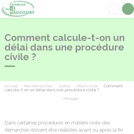
Paucourt
Acc
Comment calcule-t-on un
délai dans une procédure
civile ?
Accueil
Mes démarches
Justice
Affaire civile
Comment
calcule-t-on un délai dans une procédure civile ?
Partager
Partager sur Facebook
Partager sur X - Twit
Partager sur
Par
Dans certaines procédures en matière civile, des
démarches doivent être réalisées avant ou après la fin