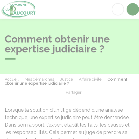
Paucourt
Acc
Comment obtenir une
expertise judiciaire ?
Accueil
Mes démarches
Justice
Affaire civile
Comment
obtenir une expertise judiciaire ?
Partager
Partager sur Facebook
Partager sur X - Twit
Partager sur
Par
Lorsque la solution d'un litige dépend d'une analyse
technique, une expertise judiciaire peut être demandée.
Dans son rapport, l'expert établit les faits, les causes et
les responsabilités. Cela permet au juge de prendre sa