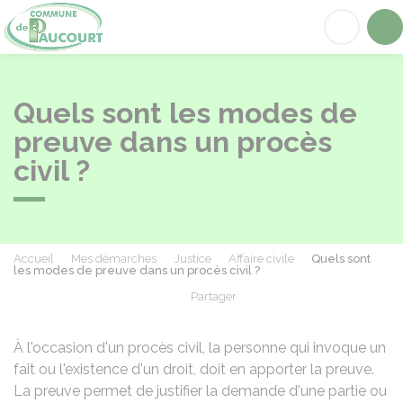
Paucourt
Acc
Quels sont les modes de
preuve dans un procès
civil ?
Accueil
Mes démarches
Justice
Affaire civile
Quels sont
les modes de preuve dans un procès civil ?
Partager
Partager sur Facebook
Partager sur X - Twit
Partager sur
Par
À l'occasion d'un procès civil, la personne qui invoque un
fait ou l'existence d'un droit, doit en apporter la preuve.
La preuve permet de justifier la demande d'une partie ou