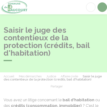
Paucourt
Acc
Saisir le juge des
contentieux de la
protection (crédits, bail
d'habitation)
Accueil
Mes démarches
Justice
Affaire civile
Saisir le juge
des contentieux de la protection (crédits, bail d'habitation)
Partager
Partager sur Facebook
Partager sur X - Twit
Partager sur
Par
Vous avez un litige concernant le
bail d'habitation
ou
des
crédits (consommation, immobilier)
? C'est le