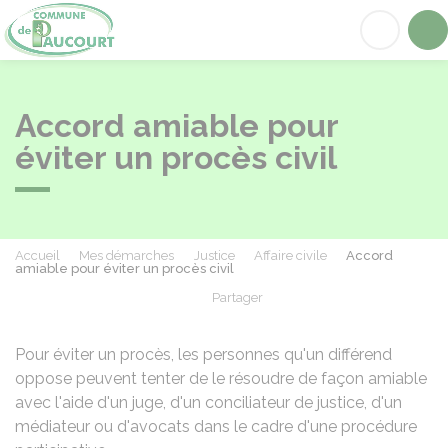
Paucourt
Acc
Accord amiable pour
éviter un procès civil
Accueil
Mes démarches
Justice
Affaire civile
Accord
amiable pour éviter un procès civil
Partager
Partager sur Facebook
Partager sur X - Twit
Partager sur
Par
Pour éviter un procès, les personnes qu'un différend
oppose peuvent tenter de le résoudre de façon amiable
avec l'aide d'un juge, d'un conciliateur de justice, d'un
médiateur ou d'avocats dans le cadre d'une procédure