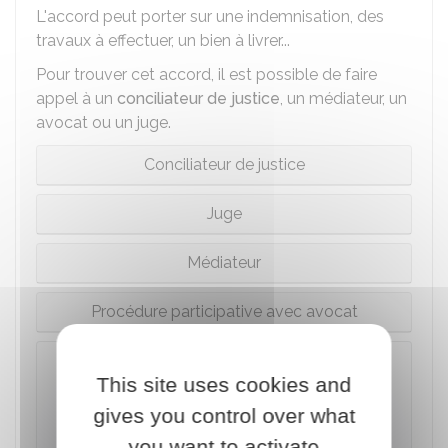
L'accord peut porter sur une indemnisation, des
travaux à effectuer, un bien à livrer...
Pour trouver cet accord, il est possible de faire
appel à un
conciliateur de justice
, un médiateur, un
avocat ou un juge.
Conciliateur de justice
Juge
Médiateur
Procédure participative avec avocat
Attention
This site uses cookies and
Lorsque qu'une instance est en cours et que
gives you control over what
les parties ont recours à la conciliation, à la
médiation ou à la procédure participative, le
you want to activate