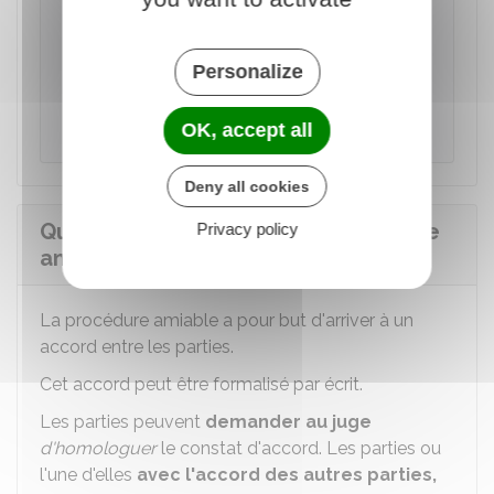
délai de prescription
est
suspendu
. La
prescription recommence courir à partir de la
Personalize
fin de la médiation, de la conciliation ou du
terme de la procédure participative pour une
durée qui ne peut pas être inférieure à 6 mois.
OK, accept all
Deny all cookies
Quels sont les effets de la procédure
Privacy policy
amiable ?
La procédure amiable a pour but d'arriver à un
accord entre les parties.
Cet accord peut être formalisé par écrit.
Les parties peuvent
demander au juge
d'homologuer
le constat d'accord. Les parties ou
l'une d'elles
avec l'accord des autres parties,