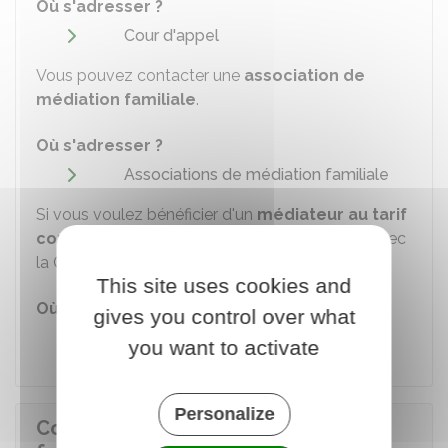
Où s'adresser ?
Cour d'appel
Vous pouvez contacter une
association de
médiation familiale
.
Où s'adresser ?
Associations de médiation familiale
Si vous voulez bénéficier d'un
médiateur au tarif
conventionné
, vous devez prendre contact avec
la Caf de votre département.
This site uses cookies and
Où s'adresser ?
gives you control over what
Caisse d'allocations familiales (Caf)
you want to activate
Personalize
Comment se déroule la médiation