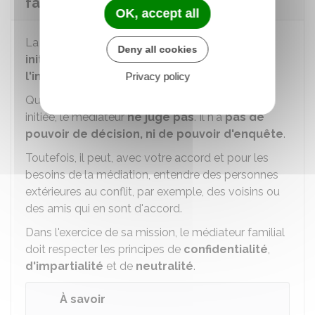
familiale ?
OK, accept all
La médiation familiale peut se faire
à votre
Deny all cookies
initiative
(médiation conventionnelle) ou
à
l'initiative d'un juge
(médiation judiciaire).
Privacy policy
Quel que soit la façon dont la médiation a été
initiée, le médiateur
ne juge pas
. Il n'a
pas de
pouvoir de décision, ni de pouvoir d'enquête
.
Toutefois, il peut, avec votre accord et pour les
besoins de la médiation, entendre des personnes
extérieures au conflit, par exemple, des voisins ou
des amis qui en sont d'accord.
Dans l'exercice de sa mission, le médiateur familial
doit respecter les principes de
confidentialité
,
d'impartialité
et de
neutralité
.
À savoir