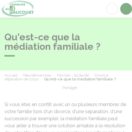
Paucourt
Acc
Qu'est-ce que la
médiation familiale ?
Accueil
Mes démarches
Famille - Scolarité
Divorce,
séparation de corps
Qu'est-ce que la médiation familiale ?
Partager
Partager sur Facebook
Partager sur X - Twit
Partager sur
Par
Si vous êtes en conflit avec un ou plusieurs membres de
votre famille (lors d'un divorce, d'une séparation, d'une
succession par exemple), la médiation familiale peut
vous aider à trouver une solution amiable à la résolution