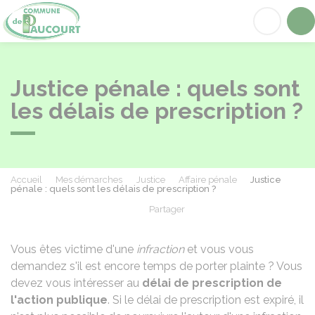
Paucourt
Acc
Justice pénale : quels sont
les délais de prescription ?
Accueil
Mes démarches
Justice
Affaire pénale
Justice
pénale : quels sont les délais de prescription ?
Partager
Partager sur Facebook
Partager sur X - Twit
Partager sur
Par
Vous êtes victime d'une
infraction
et vous vous
demandez s'il est encore temps de porter plainte ? Vous
devez vous intéresser au
délai de prescription de
l'action publique
. Si le délai de prescription est expiré, il