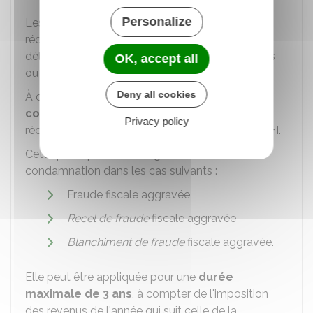
Personalize
Les peines d'emprisonnement encourues sont
réduites de moitié si l'auteur ou le complice du
délit participe à l'identification des autres auteurs
OK, accept all
ou complices.
Deny all cookies
À ces sanctions, peut s'ajouter une
peine
complémentaire
de privation des droits à
Privacy policy
réductions et crédits d'impôt sur le revenu et d'
IFI
.
Cette peine peut être infligée en cas de
condamnation dans les cas suivants :
Fraude fiscale aggravée
Recel de fraude
fiscale aggravée
Blanchiment de fraude
fiscale aggravée.
Elle peut être appliquée pour une
durée
maximale de 3 ans
, à compter de l'imposition
des revenus de l'année qui suit celle de la