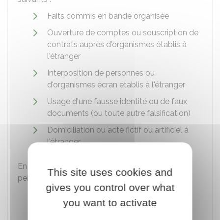
Faits commis en bande organisée
Ouverture de comptes ou souscription de
contrats auprès d'organismes établis à
l'étranger
Interposition de personnes ou
d'organismes écran établis à l'étranger
Usage d'une fausse identité ou de faux
documents (ou toute autre falsification)
Domiciliation ou acte fictif ou artificiel à
l'étranger.
En cas de sanction aggravée, vous risquez les 2
This site uses cookies and
peines suivantes :
gives you control over what
3 000 000 €
d'amende
you want to activate
7 ans d'emprisonnement.